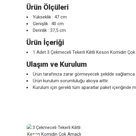
Ürün Ölçüleri
Yükseklik : 47 cm
Genişlik : 40 cm
Derinlik : 37,5 cm
Ürün İçeriği
1 Adet 3 Çekmeceli Tekerli Kilitli Keson Komidin Ço
Ulaşım ve Kurulum
Ürün tarafınıza zarar görmeyecek şekilde sağlamca ve
Ürün kurulum sorumluluğu alıcıya aittir.
Kurulum için gerekli tüm aparatlar paket içeriğinde m