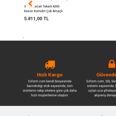
3 Çekmeceli Tekerli Kilitli
Keson Komidin Çok Amaçlı
5.811,00 TL
-
Hızlı Kargo
Güvende
Evform.com kendi bünyesinde
Evform.com, SSL Sert
barındırdığı stok sayesinde, tüm
sistemi sayesinde, t
ürünlerini rakip sitelere göre çok daha
uçtan uca şifreleye
hızlı müşterilerine ulaştırır.
alışveriş deney