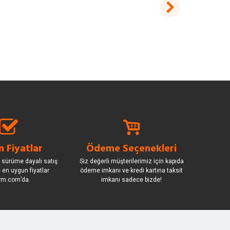
 Fiyatlar
Ödeme Seçenekleri
 sürüme dayalı satış
Siz değerli müşterilerimiz için kapıda
le en uygun fiyatlar
ödeme imkanı ve kredi kartına taksit
rm.com’da.
imkanı sadece bizde!