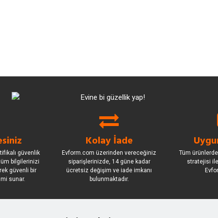
siniz
Kolay İade
Uygun
ifikalı güvenlik
Evform.com üzerinden vereceğiniz
Tüm ürünlerde
üm bilgilerinizi
siparişlerinizde, 14 güne kadar
stratejisi i
rek güvenli bir
ücretsiz değişim ve iade imkanı
Evfo
imi sunar.
bulunmaktadır.