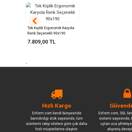
Tek Kişilik Ergonomik Karyola
Renk Seçenekli 90x190
7.809,00 TL
-
Hızlı Kargo
Güvende
Evform.com kendi bünyesinde
Evform.com, SSL Sert
barındırdığı stok sayesinde, tüm
sistemi sayesinde, t
ürünlerini rakip sitelere göre çok daha
uçtan uca şifreleye
hızlı müşterilerine ulaştırır.
alışveriş deney