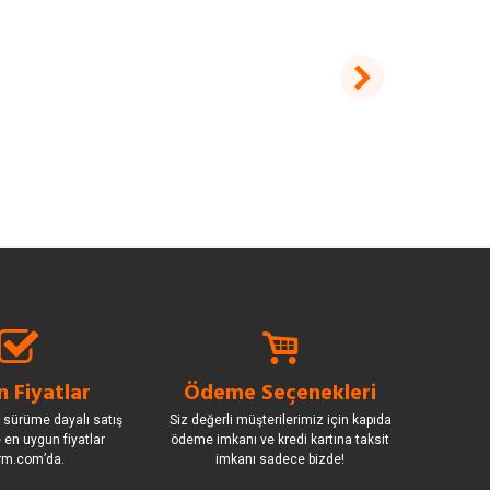
 Fiyatlar
Ödeme Seçenekleri
 sürüme dayalı satış
Siz değerli müşterilerimiz için kapıda
le en uygun fiyatlar
ödeme imkanı ve kredi kartına taksit
rm.com’da.
imkanı sadece bizde!