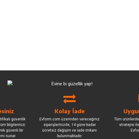
siniz
Kolay İade
Uygun
ifikalı güvenlik
Evform.com üzerinden vereceğiniz
Tüm ürünlerde
üm bilgilerinizi
siparişlerinizde, 14 güne kadar
stratejisi i
rek güvenli bir
ücretsiz değişim ve iade imkanı
Evfo
imi sunar.
bulunmaktadır.