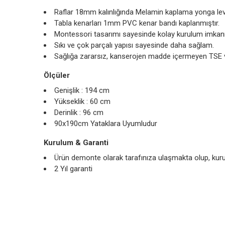
Raflar 18mm kalınlığında Melamin kaplama yonga levh
Tabla kenarları 1mm PVC kenar bandı kaplanmıştır.
Montessori tasarımı sayesinde kolay kurulum imkanı
Sıkı ve çok parçalı yapısı sayesinde daha sağlam.
Sağlığa zararsız, kanserojen madde içermeyen TSE ve
Ölçüler
Genişlik : 194 cm
Yükseklik : 60 cm
Derinlik : 96 cm
90x190cm Yataklara Uyumludur
Kurulum & Garanti
Ürün demonte olarak tarafınıza ulaşmakta olup, kurul
2 Yıl garanti