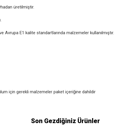
adan üretilmiştir.
.
 Avrupa E1 kalite standartlarında malzemeler kullanılmıştır.
um için gerekli malzemeler paket içeriğine dahildir
Son Gezdiğiniz Ürünler