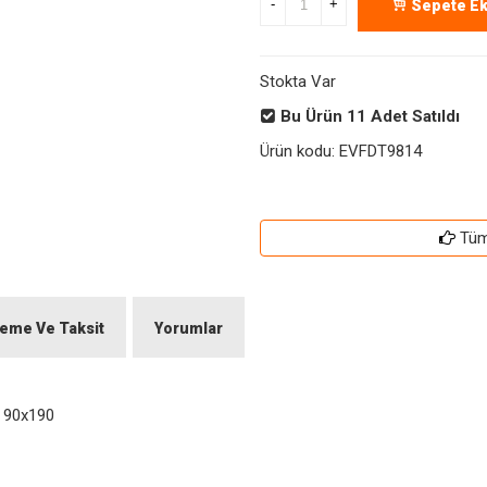
-
+
Sepete Ek
Stokta Var
Bu Ürün
11
Adet Satıldı
Ürün kodu:
EVFDT9814
Tüm 
eme Ve Taksit
Yorumlar
i 90x190