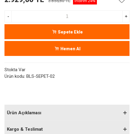
3.855,60 TL
İndirim
24%
-
+
Sepete Ekle
Hemen Al
Stokta Var
Ürün kodu:
BLS-SEPET-02
Ürün Açıklaması
Kargo & Teslimat