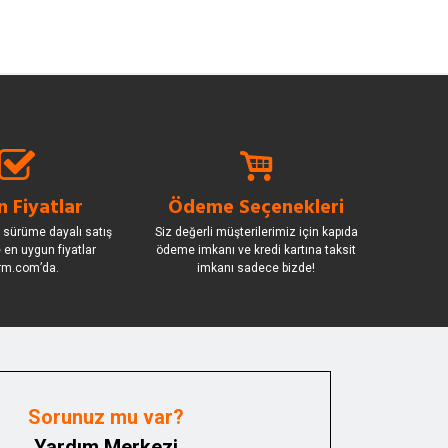
 Fiyatlar
Ödeme Seçenekleri
 sürüme dayalı satış
Siz değerli müşterilerimiz için kapıda
le en uygun fiyatlar
ödeme imkanı ve kredi kartına taksit
rm.com’da.
imkanı sadece bizde!
Sorunuz mu var?
Yardım Merkezi