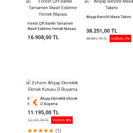
Ahşap Benchli Masa Takımı
Forest Çift Banklı Tamamen
Masif Eskitme Yemek Masası
38.251,00 TL
16.908,00 TL
İndirim
2%
38.851,75 TL
Evform Ahşap Ekmeklik Ekmek
Kutusu El Boyama
11.195,00 TL
İndirim
8%
12.121,75 TL
(1)