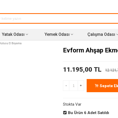
Yatak Odası
Yemek Odası
Çalışma Odası
 Kutusu El Boyama
Evform Ahşap Ekme
11.195,00 TL
12.121,
-
+
Sepete Ek
Stokta Var
Bu Ürün
6
Adet Satıldı