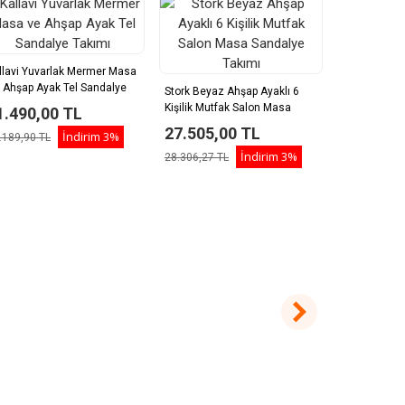
llavi Yuvarlak Mermer Masa
Stork Ahşap A
 Ahşap Ayak Tel Sandalye
Mutfak Salo
Stork Beyaz Ahşap Ayaklı 6
kımı
Takımı
Kişilik Mutfak Salon Masa
1.490,00 TL
27.505,
Sandalye Takımı
27.505,00 TL
İndirim
3%
.189,90 TL
28.306,27 T
İndirim
3%
28.306,27 TL