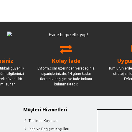
siniz
Kolay İade
Uygun
ifikalı güvenlik
Evform.com üzerinden vereceğiniz
Tüm ürünlerde
üm bilgilerinizi
siparişlerinizde, 14 güne kadar
stratejisi i
rek güvenli bir
ücretsiz değişim ve iade imkanı
Evfo
imi sunar.
bulunmaktadır.
Müşteri Hizmetleri
Teslimat Koşulları
İade ve Değişim Koşulları