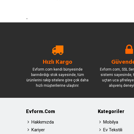
-
Hızlı Kargo
Güvende
Evform.com kendi bünyesinde
Evform.com, SSL Sert
barındırdığı stok sayesinde, tüm
sistemi sayesinde, t
ürünlerini rakip sitelere göre çok daha
uçtan uca şifreleye
hızlı müşterilerine ulaştırır.
alışveriş deney
Evform.com
Kategoriler
Hakkımızda
Mobilya
Kariyer
Ev Tekstili