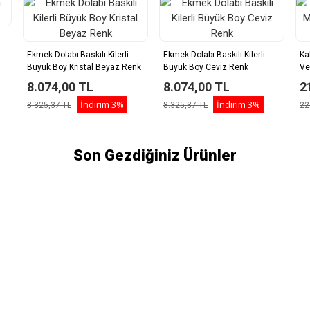
Ekmek Dolabı Baskılı Kilerli
Ekmek Dolabı Baskılı Kilerli
Ka
Büyük Boy Kristal Beyaz Renk
Büyük Boy Ceviz Renk
Ve
Ta
8.074,00 TL
8.074,00 TL
2
İndirim
3%
İndirim
3%
8.325,37 TL
8.325,37 TL
22
Son Gezdiğiniz Ürünler