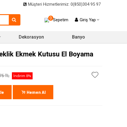
Müşteri Hizmetlerimiz: 0(850)304 95 97
0
Sepetim
Giriş Yap
Dekorasyon
Banyo
klik Ekmek Kutusu El Boyama
75 TL
İndirim
8%
le
Hemen Al