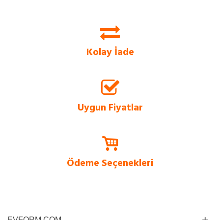
Evform.com, SSL Sertifikalı güvenlik sistemi sayesinde, tüm bilgilerinizi uçtan
uca şifreleyerek güvenli bir alışveriş deneyimi sunar.
Kolay İade
Evform.com üzerinden vereceğiniz siparişlerinizde, 14 güne kadar ücretsiz
değişim ve iade imkanı bulunmaktadır.
Uygun Fiyatlar
Tüm ürünlerde sürüme dayalı satış stratejisi ile en uygun fiyatlar
Evform.com’da.
Ödeme Seçenekleri
Siz değerli müşterilerimiz için kapıda ödeme imkanı ve kredi kartına taksit
imkanı sadece bizde!
EVFORM.COM