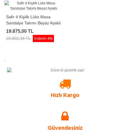
Safir 4 Kişilik Lüks Masa
Sandalye Takımı Beyaz Ayaklı
19.875,00 TL
İndirim
4%
20.802,34 TL
-
Hızlı Kargo
Evform.com kendi bünyesinde barındırdığı stok sayesinde, tüm ürünlerini
rakip sitelere göre çok daha hızlı müşterilerine ulaştırır.
Güvendesiniz