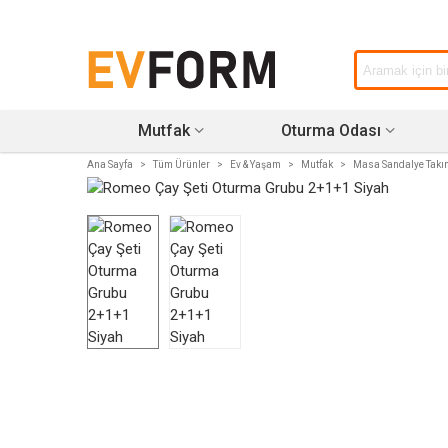
Mutfak
Oturma Odası
Ana Sayfa
>
Tüm Ürünler
>
Ev & Yaşam
>
Mutfak
>
Masa Sandalye Takı