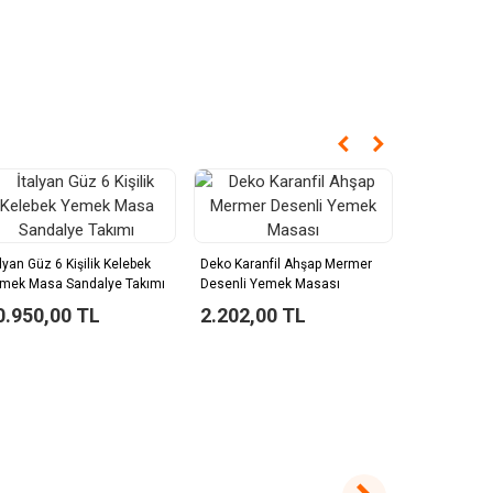
Bar Sandely
1.764,0
alyan Güz 6 Kişilik Kelebek
Deko Karanfil Ahşap Mermer
mek Masa Sandalye Takımı
Desenli Yemek Masası
0.950,00 TL
2.202,00 TL