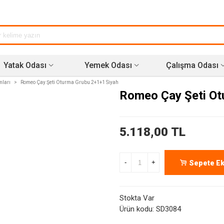
Yatak Odası
Yemek Odası
Çalışma Odası
mları
>
Romeo Çay Şeti Oturma Grubu 2+1+1 Siyah
Romeo Çay Şeti Ot
5.118,00 TL
-
+
Sepete Ek
Stokta Var
Ürün kodu:
SD3084