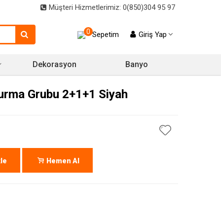
Müşteri Hizmetlerimiz: 0(850)304 95 97
0
Sepetim
Giriş Yap
Dekorasyon
Banyo
urma Grubu 2+1+1 Siyah
le
Hemen Al