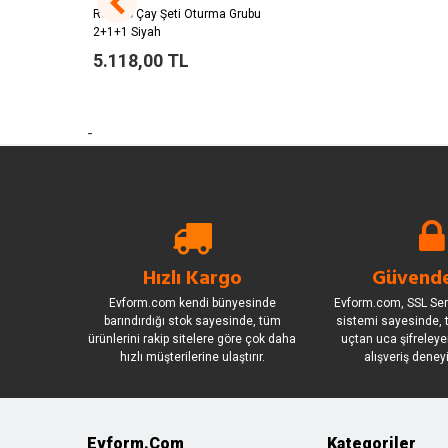
Romeo Çay Şeti Oturma Grubu
2+1+1 Siyah
5.118,00 TL
-
Hızlı Kargo
Güvende
Evform.com kendi bünyesinde
Evform.com, SSL Sert
barındırdığı stok sayesinde, tüm
sistemi sayesinde, t
ürünlerini rakip sitelere göre çok daha
uçtan uca şifreleye
hızlı müşterilerine ulaştırır.
alışveriş deney
Evform.com
Kategoriler