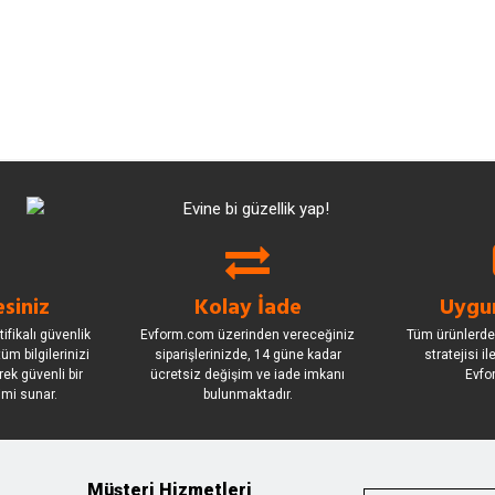
siniz
Kolay İade
Uygun
ifikalı güvenlik
Evform.com üzerinden vereceğiniz
Tüm ürünlerde
üm bilgilerinizi
siparişlerinizde, 14 güne kadar
stratejisi i
rek güvenli bir
ücretsiz değişim ve iade imkanı
Evfo
imi sunar.
bulunmaktadır.
Müşteri Hizmetleri