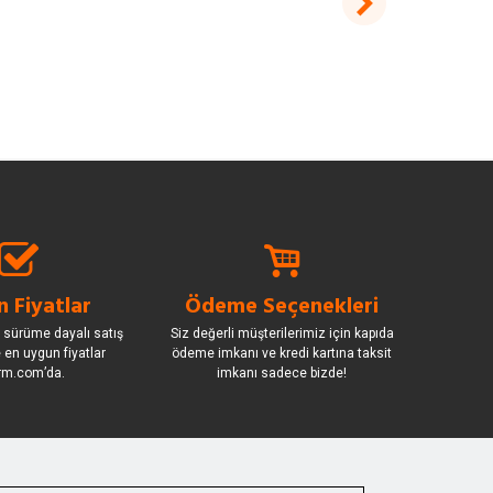
 Fiyatlar
Ödeme Seçenekleri
 sürüme dayalı satış
Siz değerli müşterilerimiz için kapıda
le en uygun fiyatlar
ödeme imkanı ve kredi kartına taksit
rm.com’da.
imkanı sadece bizde!