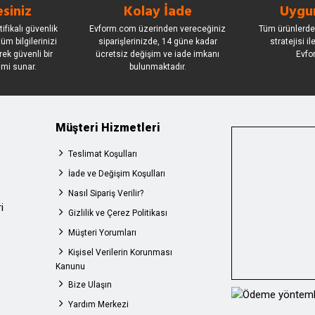
siniz
Kolay İade
Uygun
ifikalı güvenlik
Evform.com üzerinden vereceğiniz
Tüm ürünlerde
üm bilgilerinizi
siparişlerinizde, 14 güne kadar
stratejisi i
rek güvenli bir
ücretsiz değişim ve iade imkanı
Evfo
imi sunar.
bulunmaktadır.
Müşteri Hizmetleri
Teslimat Koşulları
İade ve Değişim Koşulları
Nasıl Sipariş Verilir?
i
Gizlilik ve Çerez Politikası
Müşteri Yorumları
Kişisel Verilerin Korunması
Kanunu
Bize Ulaşın
Yardım Merkezi