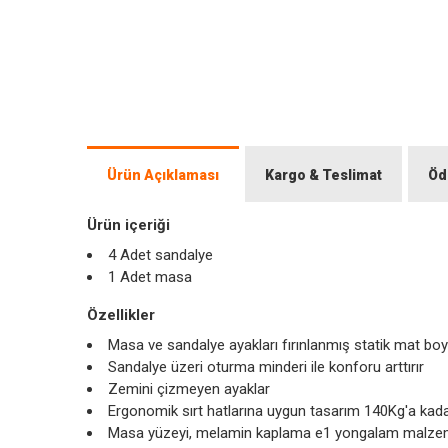
Ürün Açıklaması
Kargo & Teslimat
Öd
Ürün içeriği
4 Adet sandalye
1 Adet masa
Özellikler
Masa ve sandalye ayakları fırınlanmış statik mat boya
Sandalye üzeri oturma minderi ile konforu arttırır
Zemini çizmeyen ayaklar
Ergonomik sırt hatlarına uygun tasarım 140Kg'a kadar
Masa yüzeyi, melamin kaplama e1 yongalam malz