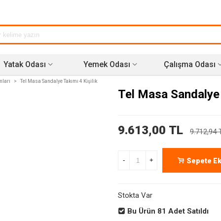
Yatak Odası
Yemek Odası
Çalışma Odası
mları
>
Tel Masa Sandalye Takımı 4 Kişilik
Tel Masa Sandalye 
9.613,00 TL
9.712,94 
-
+
Sepete Ek
Stokta Var
Bu Ürün
81
Adet Satıldı