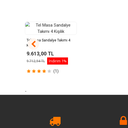
Tel Masa Sandalye Takımı 4
Kişilik
9.613,00 TL
İndirim
1%
9.712,94 TL
(1)
-