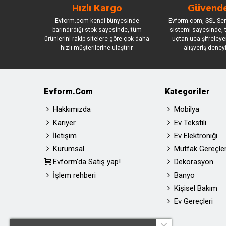
Hızlı Kargo
Güvende
Evform.com kendi bünyesinde
Evform.com, SSL Sert
barındırdığı stok sayesinde, tüm
sistemi sayesinde, t
ürünlerini rakip sitelere göre çok daha
uçtan uca şifreleye
hızlı müşterilerine ulaştırır.
alışveriş deney
Evform.com
Kategoriler
Hakkımızda
Mobilya
Kariyer
Ev Tekstili
İletişim
Ev Elektroniği
Kurumsal
Mutfak Gereçler
Evform'da Satış yap!
Dekorasyon
İşlem rehberi
Banyo
Kişisel Bakım
Ev Gereçleri