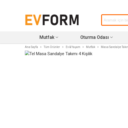
Mutfak
Oturma Odası
Ana Sayfa
>
Tüm Ürünler
>
Ev & Yaşam
>
Mutfak
>
Masa Sandalye Takı