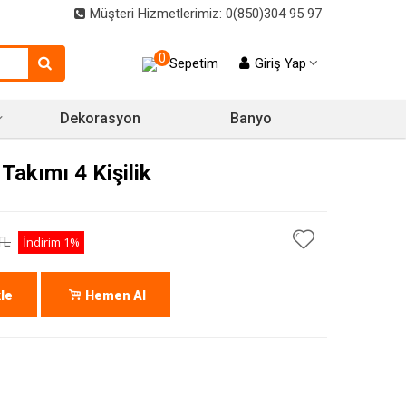
Müşteri Hizmetlerimiz: 0(850)304 95 97
0
Sepetim
Giriş Yap
Dekorasyon
Banyo
Takımı 4 Kişilik
TL
İndirim
1%
le
Hemen Al