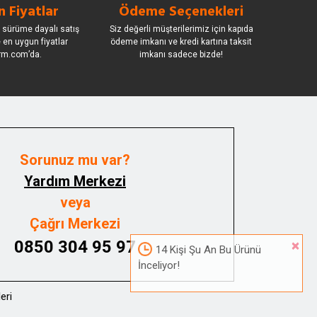
 Fiyatlar
Ödeme Seçenekleri
 sürüme dayalı satış
Siz değerli müşterilerimiz için kapıda
le en uygun fiyatlar
ödeme imkanı ve kredi kartına taksit
rm.com’da.
imkanı sadece bizde!
Sorunuz mu var?
Yardım Merkezi
veya
Çağrı Merkezi
0850 304 95 97