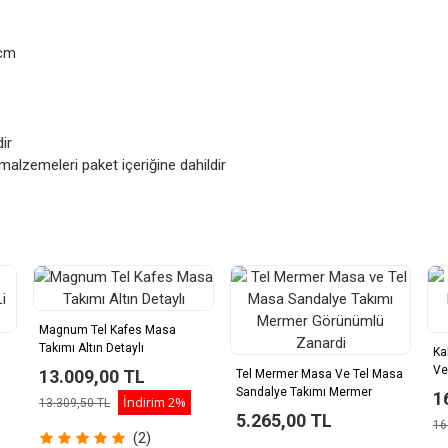
8cm
ir
malzemeleri paket içeriğine dahildir
Magnum Tel Kafes Masa
Takımı Altın Detaylı
Ka
Ve
13.009,00 TL
Tel Mermer Masa Ve Tel Masa
Sandalye Takımı Mermer
1
İndirim
2%
13.309,50 TL
Görünümlü Zanardi
5.265,00 TL
16
(2)