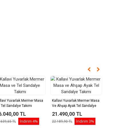
llavi Yuvarlak Mermer Masa
Kallavi Yuvarlak Mermer Masa
Pussa Ahşap 
 Tel Sandalye Takımı
Ve Ahşap Ayak Tel Sandalye
Masa Sandal
Takımı
6.040,00 TL
21.490,00 TL
26.269,
İndirim
4%
İndirim
3%
.639,65 TL
22.189,90 TL
27.196,22 T