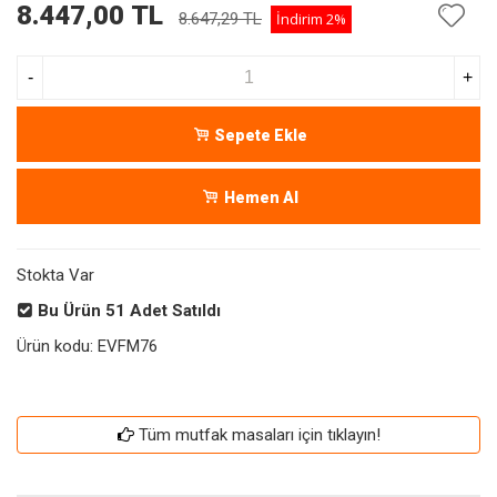
8.447,00 TL
8.647,29 TL
İndirim
2%
-
+
Sepete Ekle
Hemen Al
Stokta Var
Bu Ürün
51
Adet Satıldı
Ürün kodu:
EVFM76
Tüm mutfak masaları için tıklayın!