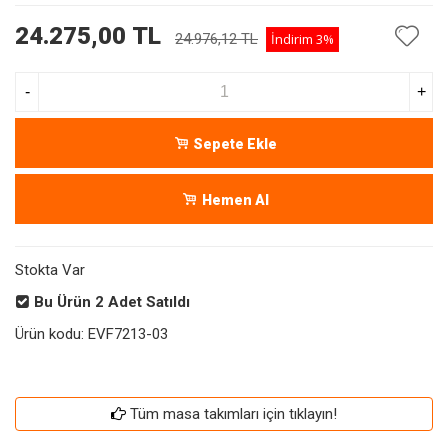
24.275,00 TL
24.976,12 TL
İndirim
3%
-
+
Sepete Ekle
Hemen Al
Stokta Var
Bu Ürün
2
Adet Satıldı
Ürün kodu:
EVF7213-03
Tüm masa takımları için tıklayın!