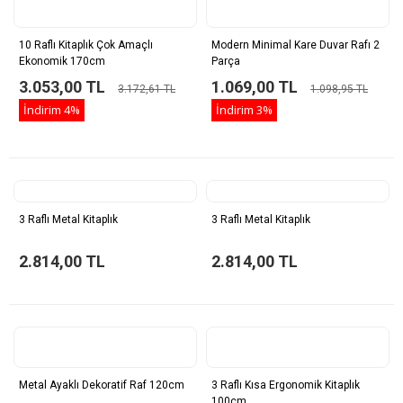
10 Raflı Kitaplık Çok Amaçlı
Modern Minimal Kare Duvar Rafı 2
Ekonomik 170cm
Parça
3.053,00 TL
1.069,00 TL
3.172,61 TL
1.098,95 TL
İndirim
4%
İndirim
3%
3 Raflı Metal Kitaplık
3 Raflı Metal Kitaplık
2.814,00 TL
2.814,00 TL
Metal Ayaklı Dekoratif Raf 120cm
3 Raflı Kısa Ergonomik Kitaplık
100cm