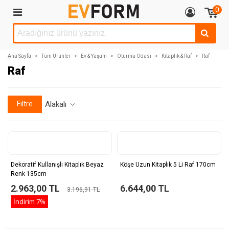
0
Ana Sayfa
>
Tüm Ürünler
>
Ev & Yaşam
>
Oturma Odası
>
Kitaplık & Raf
>
Raf
Raf
Filtre
Alakalı
Dekoratif Kullanışlı Kitaplık Beyaz
Köşe Uzun Kitaplık 5 Li Raf 170cm
Renk 135cm
2.963,00 TL
6.644,00 TL
3.196,91 TL
İndirim
7%