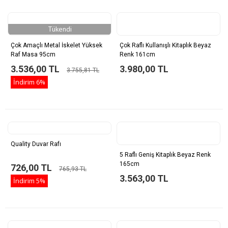
Tükendi
Çok Amaçlı Metal İskelet Yüksek
Çok Raflı Kullanışlı Kitaplık Beyaz
Raf Masa 95cm
Renk 161cm
3.536,00 TL
3.980,00 TL
3.755,81 TL
İndirim
6%
Quality Duvar Rafı
5 Raflı Geniş Kitaplık Beyaz Renk
165cm
726,00 TL
765,93 TL
3.563,00 TL
İndirim
5%