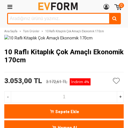
0
Ana Sayfa
>
Tüm Ürünler
>
10 Raflı Kitaplık Çok Amaçlı Ekonomik 170cm
10 Raflı Kitaplık Çok Amaçlı Ekonomik
170cm
3.053,00 TL
3.172,61 TL
İndirim
4%
-
+
Sepete Ekle
Hemen Al