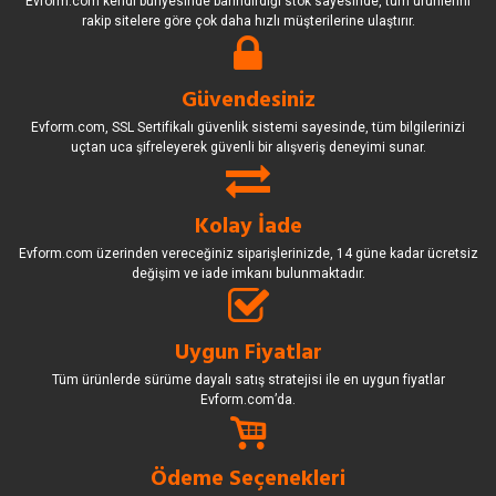
Evform.com kendi bünyesinde barındırdığı stok sayesinde, tüm ürünlerini
rakip sitelere göre çok daha hızlı müşterilerine ulaştırır.
Güvendesiniz
Evform.com, SSL Sertifikalı güvenlik sistemi sayesinde, tüm bilgilerinizi
uçtan uca şifreleyerek güvenli bir alışveriş deneyimi sunar.
Kolay İade
Evform.com üzerinden vereceğiniz siparişlerinizde, 14 güne kadar ücretsiz
değişim ve iade imkanı bulunmaktadır.
Uygun Fiyatlar
Tüm ürünlerde sürüme dayalı satış stratejisi ile en uygun fiyatlar
Evform.com’da.
Ödeme Seçenekleri