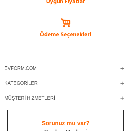
Uygun Fiyatlar
Tüm ürünlerde sürüme dayalı satış stratejisi ile en uygun fiyatlar
Evform.com’da.
Ödeme Seçenekleri
Siz değerli müşterilerimiz için kapıda ödeme imkanı ve kredi kartına taksit
imkanı sadece bizde!
EVFORM.COM
KATEGORILER
MÜŞTERI HIZMETLERI
Sorunuz mu var?