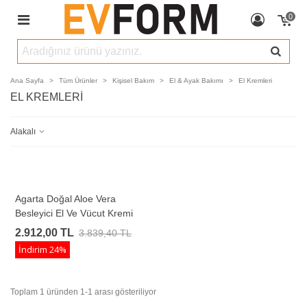
0
Ana Sayfa
>
Tüm Ürünler
>
Kişisel Bakım
>
El & Ayak Bakımı
>
El Kremleri
EL KREMLERI
Alakalı
Agarta Doğal Aloe Vera
Besleyici El Ve Vücut Kremi
75 Ml
2.912,00 TL
3.839,40 TL
İndirim
24%
Toplam 1 üründen 1-1 arası gösteriliyor