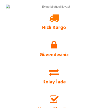
Hızlı Kargo
Evform.com kendi bünyesinde barındırdığı stok sayesinde, tüm ürünlerini
rakip sitelere göre çok daha hızlı müşterilerine ulaştırır.
Güvendesiniz
Evform.com, SSL Sertifikalı güvenlik sistemi sayesinde, tüm bilgilerinizi uçtan
uca şifreleyerek güvenli bir alışveriş deneyimi sunar.
Kolay İade
Evform.com üzerinden vereceğiniz siparişlerinizde, 14 güne kadar ücretsiz
değişim ve iade imkanı bulunmaktadır.