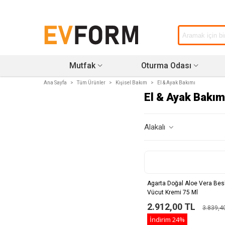
Mutfak
Oturma Odası
Ana Sayfa
>
Tüm Ürünler
>
Kişisel Bakım
>
El & Ayak Bakımı
El & Ayak Bakım
Alakalı
Agarta Doğal Aloe Vera Besl
Vücut Kremi 75 Ml
2.912,00 TL
3.839,4
İndirim
24%