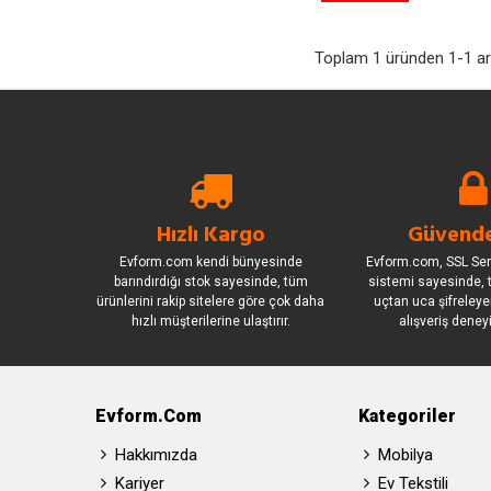
Toplam 1 üründen 1-1 ara
Hızlı Kargo
Güvende
Evform.com kendi bünyesinde
Evform.com, SSL Sert
barındırdığı stok sayesinde, tüm
sistemi sayesinde, t
ürünlerini rakip sitelere göre çok daha
uçtan uca şifreleye
hızlı müşterilerine ulaştırır.
alışveriş deney
Evform.com
Kategoriler
Hakkımızda
Mobilya
Kariyer
Ev Tekstili