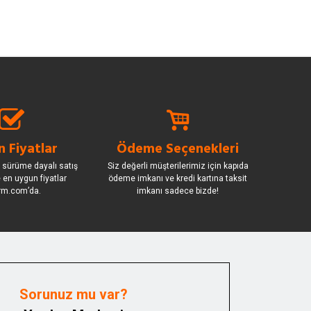
 Fiyatlar
Ödeme Seçenekleri
 sürüme dayalı satış
Siz değerli müşterilerimiz için kapıda
le en uygun fiyatlar
ödeme imkanı ve kredi kartına taksit
rm.com’da.
imkanı sadece bizde!
Sorunuz mu var?