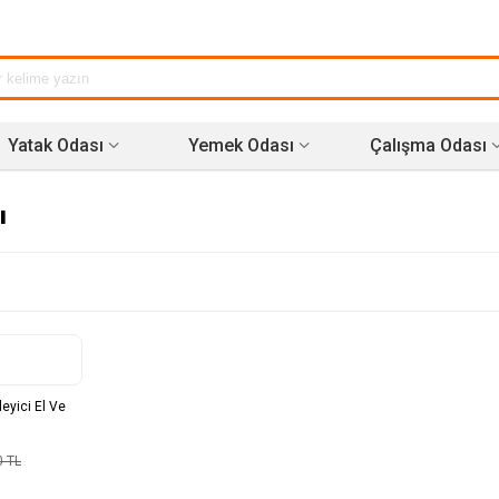
Yatak Odası
Yemek Odası
Çalışma Odası
ı
eyici El Ve
0 TL