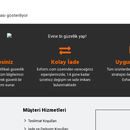
sı gösteriliyor
siniz
Kolay İade
Uygun
ifikalı güvenlik
Evform.com üzerinden vereceğiniz
Tüm ürünlerde
üm bilgilerinizi
siparişlerinizde, 14 güne kadar
stratejisi i
rek güvenli bir
ücretsiz değişim ve iade imkanı
Evfo
imi sunar.
bulunmaktadır.
Müşteri Hizmetleri
Teslimat Koşulları
İade ve Değişim Koşulları