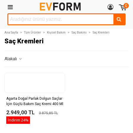
0
Ana Sayfa
>
Tüm Ürünler
>
Kişisel Bakım
>
Saç Bakımı
>
Saç Kremleri
Saç Kremleri
Alakalı
Agarta Doğal Parlak Dolgun Saçlar
İçin Güçlü Bakım Saç Kremi 400 Ml
2.949,00 TL
3.875,85 TL
İndirim
24%