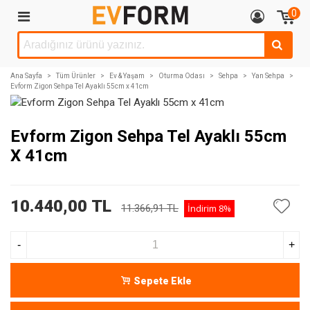
0
Ana Sayfa
>
Tüm Ürünler
>
Ev & Yaşam
>
Oturma Odası
>
Sehpa
>
Yan Sehpa
>
Evform Zigon Sehpa Tel Ayaklı 55cm x 41cm
Evform Zigon Sehpa Tel Ayaklı 55cm
X 41cm
10.440,00 TL
11.366,91 TL
İndirim
8%
-
+
Sepete Ekle