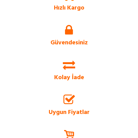
Hızlı Kargo
Evform.com kendi bünyesinde barındırdığı stok sayesinde, tüm ürünlerini
rakip sitelere göre çok daha hızlı müşterilerine ulaştırır.
Güvendesiniz
Evform.com, SSL Sertifikalı güvenlik sistemi sayesinde, tüm bilgilerinizi uçtan
uca şifreleyerek güvenli bir alışveriş deneyimi sunar.
Kolay İade
Evform.com üzerinden vereceğiniz siparişlerinizde, 14 güne kadar ücretsiz
değişim ve iade imkanı bulunmaktadır.
Uygun Fiyatlar
Tüm ürünlerde sürüme dayalı satış stratejisi ile en uygun fiyatlar
Evform.com’da.