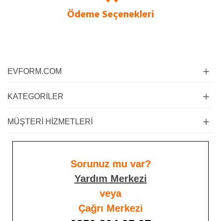
Ödeme Seçenekleri
Siz değerli müşterilerimiz için kapıda ödeme imkanı ve kredi kartına taksit
imkanı sadece bizde!
EVFORM.COM
KATEGORILER
MÜŞTERI HIZMETLERI
Sorunuz mu var?
Yardım Merkezi
veya
Çağrı Merkezi