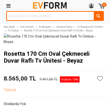
0
Ana Sayfa
>
Tüm Ürünler
>
Ev & Yaşam
>
Oturma Odası
>
Tv Sehpası & Tv Ünitesi
>
Tv Ünitesi
>
Rosetta 170 Cm Oval Çekmeceli Duvar Raflı Tv Ünitesi - Beyaz
Rosetta 170 Cm Oval Çekmeceli
Duvar Raflı Tv Ünitesi - Beyaz
8.565,00 TL
9.491,58 TL
İndirim
10%
Tükendi
Stoklarda Yok