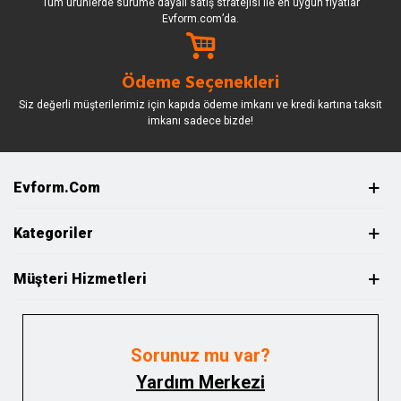
Tüm ürünlerde sürüme dayalı satış stratejisi ile en uygun fiyatlar
Evform.com’da.
Ödeme Seçenekleri
Siz değerli müşterilerimiz için kapıda ödeme imkanı ve kredi kartına taksit
imkanı sadece bizde!
Evform.com
Kategoriler
Müşteri Hizmetleri
Sorunuz mu var?
Yardım Merkezi