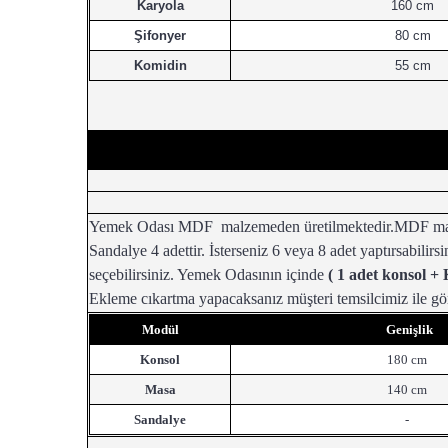
Karyola
160 cm
Şifonyer
80 cm
Komidin
55 cm
Yemek Odası MDF malzemeden üretilmektedir.MDF malzeme 
Sandalye 4 adettir. İsterseniz 6 veya 8 adet yaptırsabilir
seçebilirsiniz. Yemek Odasının içinde
( 1 adet konsol +
Ekleme cıkartma yapacaksanız müşteri temsilcimiz ile g
Modül
Genişlik
Konsol
180 cm
Masa
140 cm
Sandalye
-