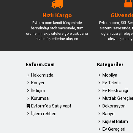
Hızlı Kargo
Güvende
Evform.com kendi bünyesinde
Evform.com, SSL Sert
barındırdığı stok sayesinde, tüm
sistemi sayesinde, t
ürünlerini rakip sitelere göre çok daha
uçtan uca şifreleye
hızlı müşterilerine ulaştırır.
alışveriş deney
Evform.com
Kategoriler
Hakkımızda
Mobilya
Kariyer
Ev Tekstili
İletişim
Ev Elektroniği
Kurumsal
Mutfak Gereçler
Evform'da Satış yap!
Dekorasyon
İşlem rehberi
Banyo
Kişisel Bakım
Ev Gereçleri