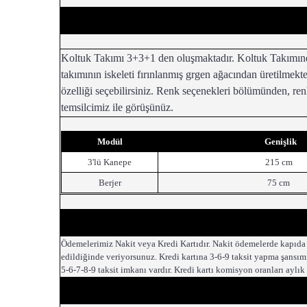
Koltuk Takımı 3+3+1 den oluşmaktadır. Koltuk Takımında y
takımının iskeleti fırınlanmış grgen ağacından üretilmekte
özelliği seçebilirsiniz. Renk seçenekleri bölümünden, renk
temsilcimiz ile görüşünüz.
Modül
Genişlik
3'lü Kanepe
215 cm
Berjer
75 cm
Ödemelerimiz Nakit veya Kredi Kartıdır. Nakit ödemelerde kapıda
edildiğinde veriyorsunuz. Kredi kartına 3-6-9 taksit yapma şansımı
5-6-7-8-9 taksit imkanı vardır. Kredi kartı komisyon oranları aylık