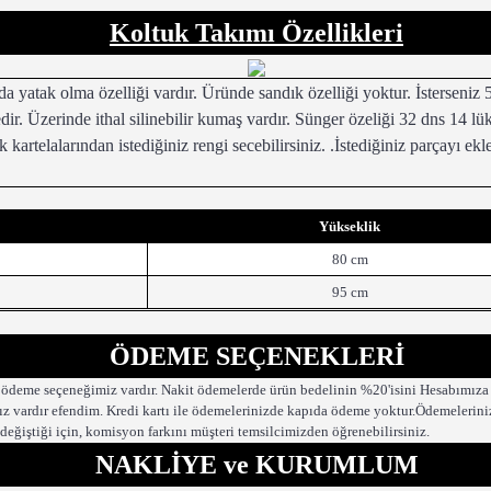
Koltuk Takımı Özellikleri
atak olma özelliği vardır. Üründe sandık özelliği yoktur. İsterseniz 5
dir. Üzerinde ithal silinebilir kumaş vardır. Sünger özeliği 32 dns 14 l
 kartelalarından istediğiniz rengi secebilirsiniz. .İstediğiniz parçayı e
Yükseklik
80 cm
95 cm
ÖDEME SEÇENEKLERİ
 ödeme seçeneğimiz vardır. Nakit ödemelerde ürün bedelinin %20'isini Hesabımıza 
z vardır efendim. Kredi kartı ile ödemelerinizde kapıda ödeme yoktur.Ödemeleriniz k
 değiştiği için, komisyon farkını müşteri temsilcimizden öğrenebilirsiniz.
NAKLİYE ve KURUMLUM