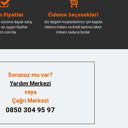
 Fiyatlar
Ödeme Seçenekleri
 sürüme dayalı satış
Siz değerli müşterilerimiz için kapıda
le en uygun fiyatlar
ödeme imkanı ve kredi kartına taksit
rm.com’da.
imkanı sadece bizde!
Sorunuz mu var?
Yardım Merkezi
veya
Çağrı Merkezi
0850 304 95 97