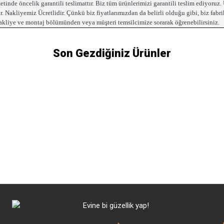
inde öncelik garantili teslimattır. Biz tüm ürünlerimizi garantili teslim ediyoruz. Ü
dir. Nakliyemiz Ücretlidir. Çünkü biz fiyatlarımızdan da belirli olduğu gibi, biz fa
nakliye ve montaj bölümünden veya müşteri temsilcimize sorarak öğrenebilirsiniz.
Son Gezdiğiniz Ürünler