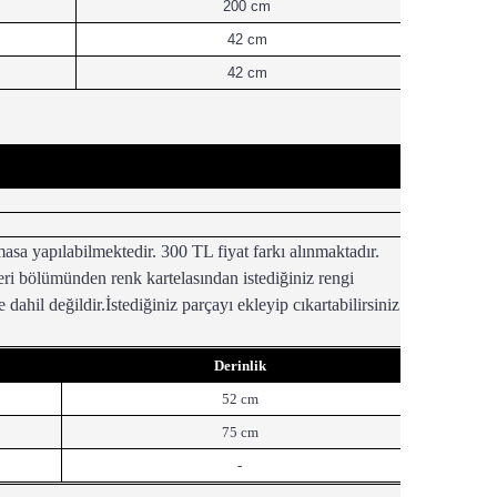
200 cm
42 cm
42 cm
a yapılabilmektedir. 300 TL fiyat farkı alınmaktadır.
leri bölümünden renk kartelasından istediğiniz rengi
 dahil değildir.İstediğiniz parçayı ekleyip cıkartabilirsiniz.
Derinlik
52 cm
75 cm
-