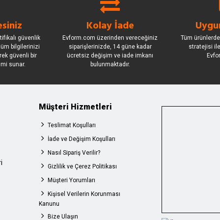
siniz
Kolay İade
Uygun
ifikalı güvenlik
Evform.com üzerinden vereceğiniz
Tüm ürünlerde
üm bilgilerinizi
siparişlerinizde, 14 güne kadar
stratejisi i
rek güvenli bir
ücretsiz değişim ve iade imkanı
Evfo
imi sunar.
bulunmaktadır.
Müşteri Hizmetleri
Teslimat Koşulları
İade ve Değişim Koşulları
Nasıl Sipariş Verilir?
i
Gizlilik ve Çerez Politikası
Müşteri Yorumları
Kişisel Verilerin Korunması
Kanunu
Bize Ulaşın