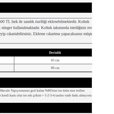
00 TL fark ile sandık özelliği eklenebilmektedir. Koltuk
ük sünger kullanılmaktadır. Koltuk takımında istediğiniz renk
kleyip cıkartabilirsiniz. Ekleme cıkartma yapacaksanız müşteri
Derinlik
95 cm
90 cm
Havale Yapıyorsunuz geri kalan %80'nini ise ürün size teslim
redi kartı olur ise tek çekim + 1-2-3-4 tasitte vade farkı almıyoruz.