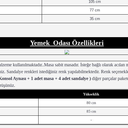
105 cm
77 cm
35 cm
Yemek Odası Özellikleri
kullanılmaktadır..Masa sabit masadır. İsteğe bağlı olarak acılan mas
siniz. Sandalye renkleri istediğiniz renk yapılabilmektedir. Renk seçenek
 Konsol Aynası + 1 adet masa + 4 adet sandalye )
diğer parçalar pakete
örüşünüz.
Yükseklik
80 cm
85 cm
-