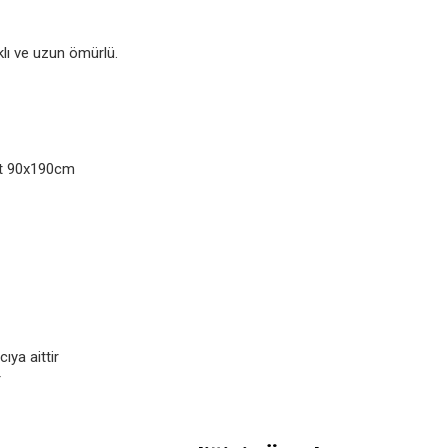
klı ve uzun ömürlü.
Set 90x190cm
ıya aittir
r