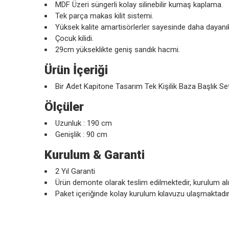
MDF Üzeri süngerli kolay silinebilir kumaş kaplama.
Tek parça makas kilit sistemi.
Yüksek kalite amartisörlerler sayesinde daha dayanı
Çocuk kilidi.
29cm yükseklikte geniş sandık hacmi.
Ürün İçeriği
Bir Adet Kapitone Tasarım Tek Kişilik Baza Başlık 
Ölçüler
Uzunluk : 190 cm
Genişlik : 90 cm
Kurulum & Garanti
2 Yıl Garanti
Ürün demonte olarak teslim edilmektedir, kurulum alıc
Paket içeriğinde kolay kurulum kılavuzu ulaşmaktadı