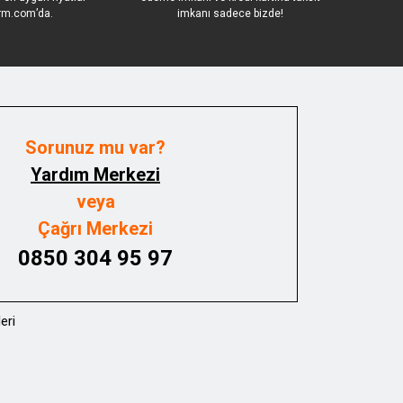
rm.com’da.
imkanı sadece bizde!
Sorunuz mu var?
Yardım Merkezi
veya
Çağrı Merkezi
0850 304 95 97