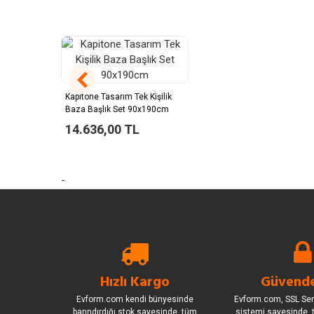
Kapitone Tasarım Tek Kişilik
Baza Başlık Set 90x190cm
14.636,00 TL
-
Hızlı Kargo
Güvende
Evform.com kendi bünyesinde
Evform.com, SSL Sert
barındırdığı stok sayesinde, tüm
sistemi sayesinde, t