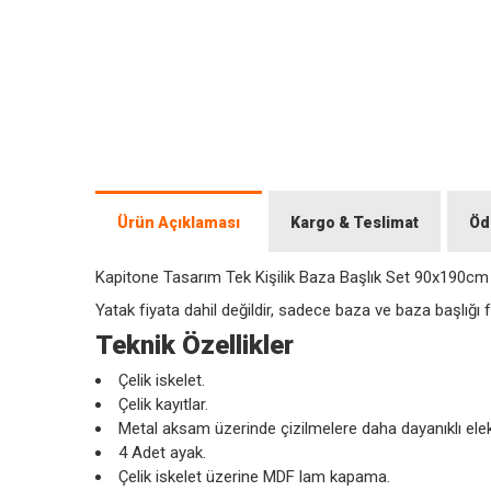
Ürün Açıklaması
Kargo & Teslimat
Öd
Kapitone Tasarım Tek Kişilik Baza Başlık Set 90x190cm
Yatak fiyata dahil değildir, sadece baza ve baza başlığı fi
Teknik Özellikler
Çelik iskelet.
Çelik kayıtlar.
Metal aksam üzerinde çizilmelere daha dayanıklı elekt
4 Adet ayak.
Çelik iskelet üzerine MDF lam kapama.