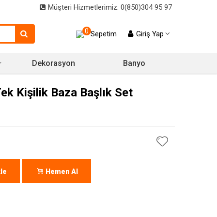
Müşteri Hizmetlerimiz: 0(850)304 95 97
0
Sepetim
Giriş Yap
Dekorasyon
Banyo
k Kişilik Baza Başlık Set
le
Hemen Al