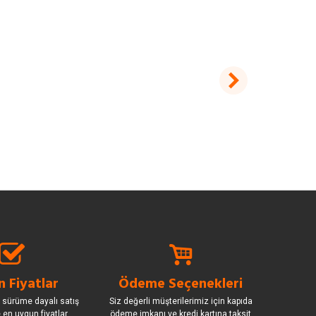
 Fiyatlar
Ödeme Seçenekleri
 sürüme dayalı satış
Siz değerli müşterilerimiz için kapıda
le en uygun fiyatlar
ödeme imkanı ve kredi kartına taksit