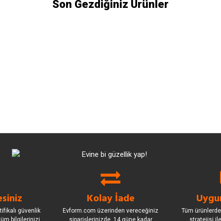
Son Gezdiğiniz Ürünler
siniz
Kolay İade
Uygun
ifikalı güvenlik
Evform.com üzerinden vereceğiniz
Tüm ürünlerde
üm bilgilerinizi
siparişlerinizde, 14 güne kadar
stratejisi i