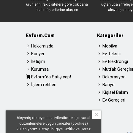
ürünlerini rakip sitelere göre çok daha
uçtan uca şifreleye
hızlı müşterilerine ulaştırır.
alışveriş deney
Evform.com
Kategoriler
Hakkımızda
Mobilya
Kariyer
Ev Tekstili
İletişim
Ev Elektroniği
Kurumsal
Mutfak Gereçler
Evform'da Satış yap!
Dekorasyon
İşlem rehberi
Banyo
Kişisel Bakım
Ev Gereçleri
×
Alışveriş deneyiminizi iyileştirmek için yasal
düzenlemelere uygun çerezler (cookies)
kullanıyoruz. Detaylı bilgiye
Gizlilik ve Çerez