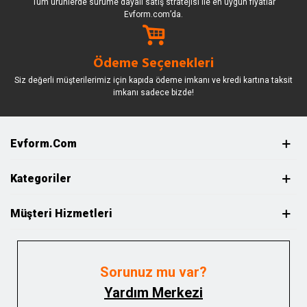
Tüm ürünlerde sürüme dayalı satış stratejisi ile en uygun fiyatlar
Evform.com’da.
Ödeme Seçenekleri
Siz değerli müşterilerimiz için kapıda ödeme imkanı ve kredi kartına taksit
imkanı sadece bizde!
Evform.com
Kategoriler
Müşteri Hizmetleri
Sorunuz mu var?
Yardım Merkezi