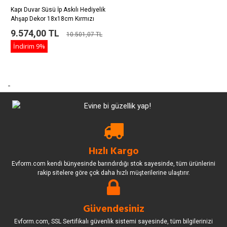
Kapı Duvar Süsü İp Askılı Hediyelik
Ahşap Dekor 18x18cm Kırmızı
Kızımın Odası Yazılı
9.574,00 TL
10.501,07 TL
İndirim
9%
-
Hızlı Kargo
Evform.com kendi bünyesinde barındırdığı stok sayesinde, tüm ürünlerini
rakip sitelere göre çok daha hızlı müşterilerine ulaştırır.
Güvendesiniz
Evform.com, SSL Sertifikalı güvenlik sistemi sayesinde, tüm bilgilerinizi