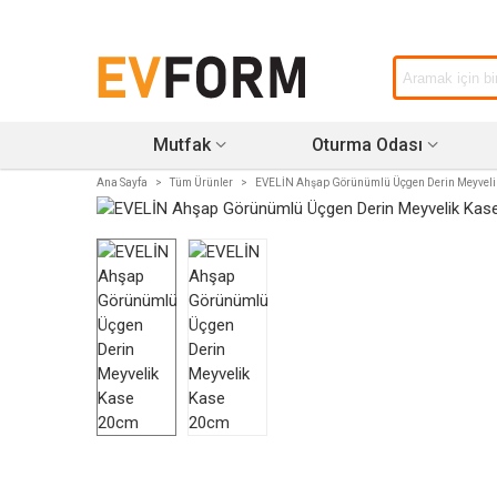
Mutfak
Oturma Odası
Ana Sayfa
>
Tüm Ürünler
>
EVELİN Ahşap Görünümlü Üçgen Derin Meyveli