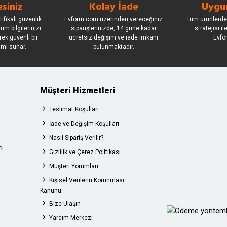
siniz
Kolay İade
Uygun
ifikalı güvenlik
Evform.com üzerinden vereceğiniz
Tüm ürünlerde
üm bilgilerinizi
siparişlerinizde, 14 güne kadar
stratejisi i
rek güvenli bir
ücretsiz değişim ve iade imkanı
Evfo
imi sunar.
bulunmaktadır.
Müşteri Hizmetleri
Teslimat Koşulları
İade ve Değişim Koşulları
Nasıl Sipariş Verilir?
i
Gizlilik ve Çerez Politikası
Müşteri Yorumları
Kişisel Verilerin Korunması
Kanunu
Bize Ulaşın
Yardım Merkezi