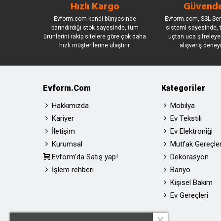
Hızlı Kargo
Güvende
Evform.com kendi bünyesinde
Evform.com, SSL Sert
barındırdığı stok sayesinde, tüm
sistemi sayesinde, t
ürünlerini rakip sitelere göre çok daha
uçtan uca şifreleye
hızlı müşterilerine ulaştırır.
alışveriş deney
Evform.com
Kategoriler
Hakkımızda
Mobilya
Kariyer
Ev Tekstili
İletişim
Ev Elektroniği
Kurumsal
Mutfak Gereçler
Evform'da Satış yap!
Dekorasyon
İşlem rehberi
Banyo
Kişisel Bakım
Ev Gereçleri
×