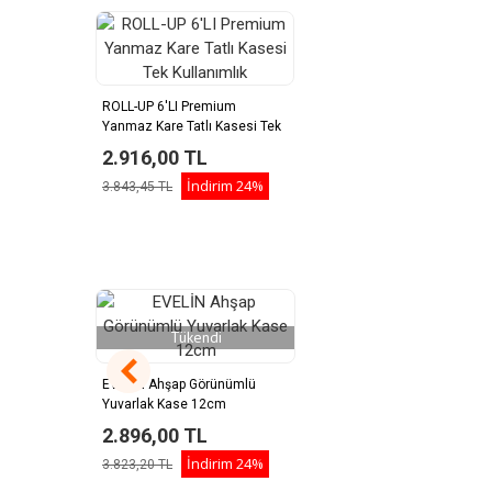
ROLL-UP 6'LI Premium
Yanmaz Kare Tatlı Kasesi Tek
Kullanımlık
2.916,00 TL
İndirim
24%
3.843,45 TL
Tükendi
EVELİN Ahşap Görünümlü
Yuvarlak Kase 12cm
2.896,00 TL
İndirim
24%
3.823,20 TL