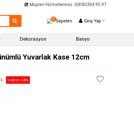
Müşteri Hizmetlerimiz: 0(850)304 95 97
0
Sepetim
Giriş Yap
Dekorasyon
Banyo
ünümlü Yuvarlak Kase 12cm
TL
İndirim
24%