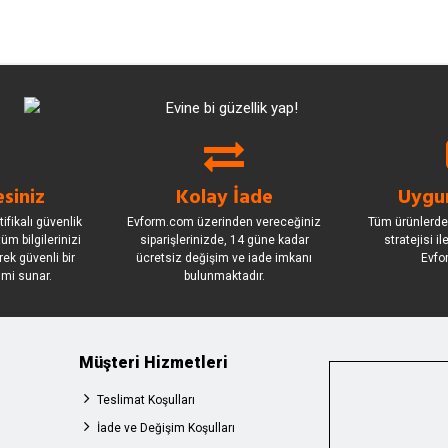
siniz
Kolay İade
Uygun
ifikalı güvenlik
Evform.com üzerinden vereceğiniz
Tüm ürünlerde
üm bilgilerinizi
siparişlerinizde, 14 güne kadar
stratejisi i
rek güvenli bir
ücretsiz değişim ve iade imkanı
Evfo
imi sunar.
bulunmaktadır.
Müşteri Hizmetleri
Teslimat Koşulları
İade ve Değişim Koşulları