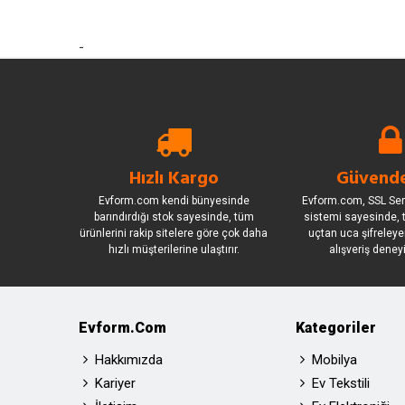
-
Hızlı Kargo
Güvende
Evform.com kendi bünyesinde
Evform.com, SSL Sert
barındırdığı stok sayesinde, tüm
sistemi sayesinde, t
ürünlerini rakip sitelere göre çok daha
uçtan uca şifreleye
hızlı müşterilerine ulaştırır.
alışveriş deney
Evform.com
Kategoriler
Hakkımızda
Mobilya
Kariyer
Ev Tekstili