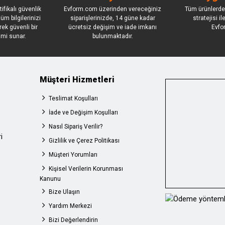
ifikalı güvenlik
Evform.com üzerinden vereceğiniz
Tüm ürünlerde
üm bilgilerinizi
siparişlerinizde, 14 güne kadar
stratejisi i
rek güvenli bir
ücretsiz değişim ve iade imkanı
Evfo
imi sunar.
bulunmaktadır.
Müşteri Hizmetleri
Teslimat Koşulları
İade ve Değişim Koşulları
Nasıl Sipariş Verilir?
i
Gizlilik ve Çerez Politikası
Müşteri Yorumları
Kişisel Verilerin Korunması
Kanunu
Bize Ulaşın
Yardım Merkezi
Bizi Değerlendirin