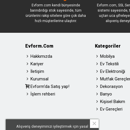
Evform.com kendi bünyesinde
Evform.com, SSL Sert
barındırdığı stok sayesinde, tüm
sistemi sayesinde, t
ürünlerini rakip sitelere göre çok daha
uçtan uca şifreleye
hızlı müşterilerine ulaştırır.
alışveriş deney
Evform.com
Kategoriler
Hakkımızda
Mobilya
Kariyer
Ev Tekstili
İletişim
Ev Elektroniği
Kurumsal
Mutfak Gereçler
Evform'da Satış yap!
Dekorasyon
İşlem rehberi
Banyo
Kişisel Bakım
Ev Gereçleri
×
Alışveriş deneyiminizi iyileştirmek için yasal