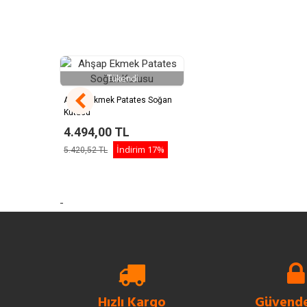
Tükendi
Ahşap Ekmek Patates Soğan
Kutusu
4.494,00 TL
İndirim
17%
5.420,52 TL
-
Hızlı Kargo
Güvende