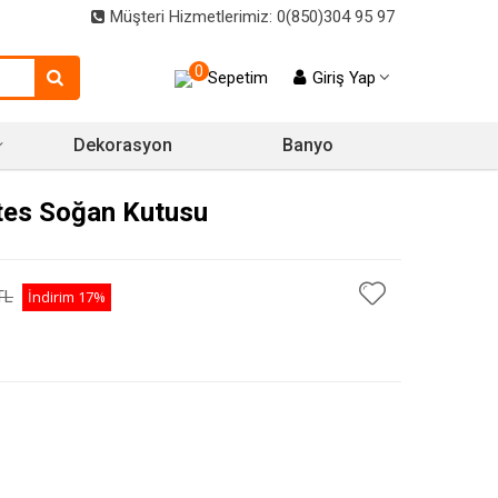
Müşteri Hizmetlerimiz: 0(850)304 95 97
0
Sepetim
Giriş Yap
Dekorasyon
Banyo
tes Soğan Kutusu
TL
İndirim
17%