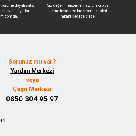
 sürüme dayalı satış
Siz değerli müşterilerimiz için kapıda
le en uygun fiyatlar
ödeme imkanı ve kredi kartına taksit
rm.com’da.
imkanı sadece bizde!
Sorunuz mu var?
Yardım Merkezi
veya
Çağrı Merkezi
0850 304 95 97