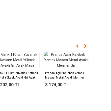
Gökkusagı A
Masası
nk 110 Cm Yuvarlak Katlanır
Pranda Açılır Kelebek Yemek
tal Yüksek Ayaklı Gri Ayak
Masası Metal Ayaklı Mermer
4.632,0
asa
Gri
.202,00 TL
3.174,00 TL