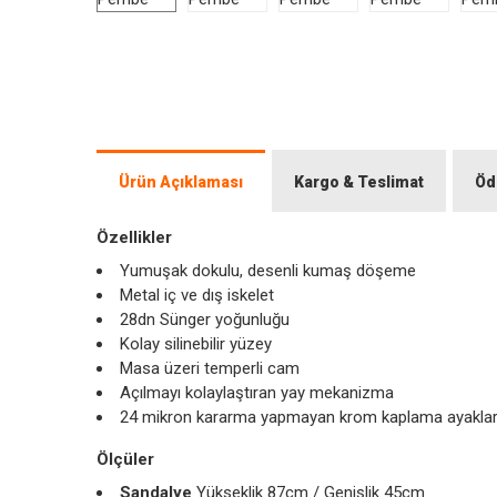
Ürün Açıklaması
Kargo & Teslimat
Öd
Özellikler
Yumuşak dokulu, desenli kumaş döşeme
Metal iç ve dış iskelet
28dn Sünger yoğunluğu
Kolay silinebilir yüzey
Masa üzeri temperli cam
Açılmayı kolaylaştıran yay mekanizma
24 mikron kararma yapmayan krom kaplama ayakla
Ölçüler
Sandalye
Yükseklik 87cm / Genişlik 45cm