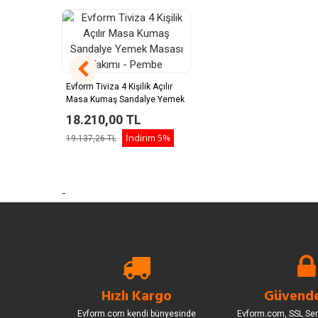
Evform Tiviza 4 Kişilik Açılır
Masa Kumaş Sandalye Yemek
Masası Takımı - Pembe
18.210,00 TL
İndirim
5%
19.137,26 TL
-
Hızlı Kargo
Güvende
Evform.com kendi bünyesinde
Evform.com, SSL Sert