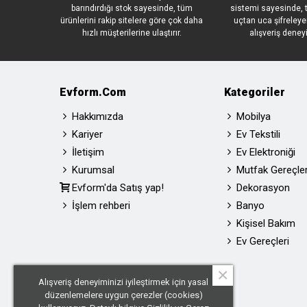
barındırdığı stok sayesinde, tüm
sistemi sayesinde, t
ürünlerini rakip sitelere göre çok daha
uçtan uca şifreleye
hızlı müşterilerine ulaştırır.
alışveriş deney
Evform.com
Kategoriler
Hakkımızda
Mobilya
Kariyer
Ev Tekstili
İletişim
Ev Elektroniği
Kurumsal
Mutfak Gereçler
Evform'da Satış yap!
Dekorasyon
İşlem rehberi
Banyo
Kişisel Bakım
Ev Gereçleri
×
Alışveriş deneyiminizi iyileştirmek için yasal
düzenlemelere uygun çerezler (cookies)