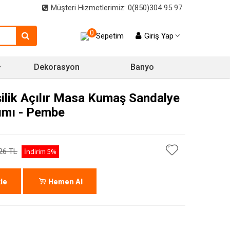
Müşteri Hizmetlerimiz: 0(850)304 95 97
0
Sepetim
Giriş Yap
Dekorasyon
Banyo
şilik Açılır Masa Kumaş Sandalye
ımı - Pembe
26 TL
İndirim
5%
le
Hemen Al