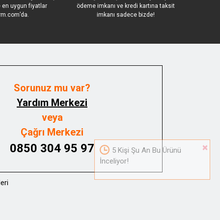
le en uygun fiyatlar
ödeme imkanı ve kredi kartına taksit
rm.com’da.
imkanı sadece bizde!
Sorunuz mu var?
Yardım Merkezi
veya
Çağrı Merkezi
0850 304 95 97