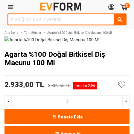
0
Ana Sayfa
>
Tüm Ürünler
>
Agarta %100 Doğal Bitkisel Diş Macunu 100 Ml
Agarta %100 Doğal Bitkisel Diş
Macunu 100 Ml
2.933,00 TL
3.859,65 TL
İndirim
24%
-
+
Sepete Ekle
Hemen Al