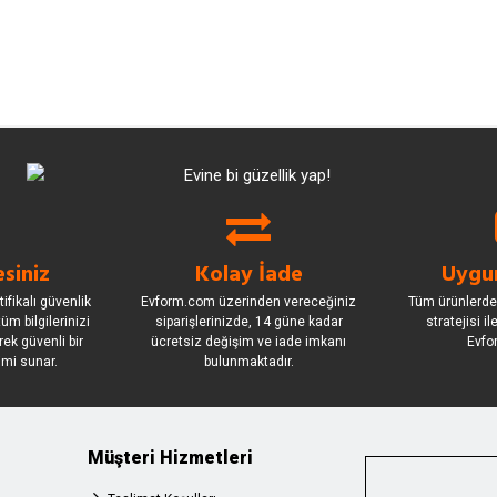
siniz
Kolay İade
Uygun
ifikalı güvenlik
Evform.com üzerinden vereceğiniz
Tüm ürünlerde
üm bilgilerinizi
siparişlerinizde, 14 güne kadar
stratejisi i
rek güvenli bir
ücretsiz değişim ve iade imkanı
Evfo
imi sunar.
bulunmaktadır.
Müşteri Hizmetleri