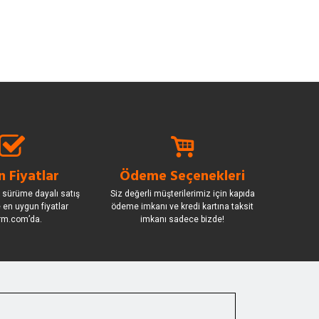
 Fiyatlar
Ödeme Seçenekleri
 sürüme dayalı satış
Siz değerli müşterilerimiz için kapıda
le en uygun fiyatlar
ödeme imkanı ve kredi kartına taksit
rm.com’da.
imkanı sadece bizde!