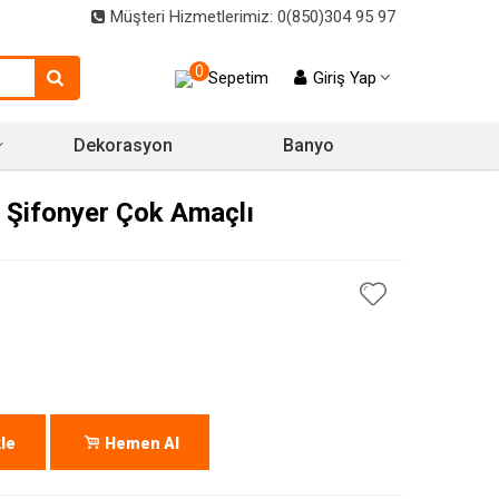
Müşteri Hizmetlerimiz: 0(850)304 95 97
0
Sepetim
Giriş Yap
Dekorasyon
Banyo
 Şifonyer Çok Amaçlı
le
Hemen Al