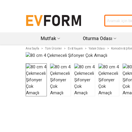
Mutfak
Oturma Odası
Ana Sayfa
>
Tüm Ürünler
>
Ev & Yaşam
>
Yatak Odası
>
Komodin & Şifo