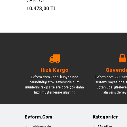
Çok Amaçlı
10.473,00 TL
-
Hızlı Kargo
Güvende
Evform.com kendi bünyesinde
Evform.com, SSL Sert
barındırdığı stok sayesinde, tüm
sistemi sayesinde, t
ürünlerini rakip sitelere göre çok daha
uçtan uca şifreleye
hızlı müşterilerine ulaştırır.
alışveriş deney
Evform.com
Kategoriler