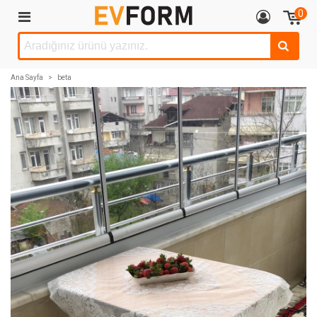
0
Ana Sayfa
>
beta