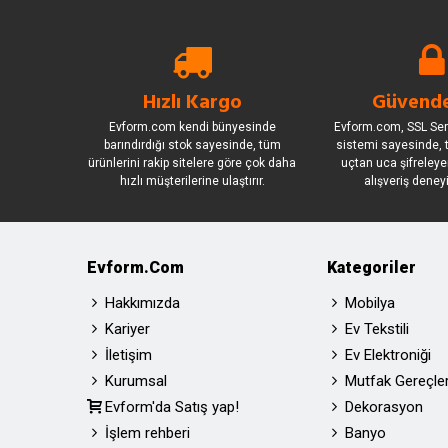
Hızlı Kargo
Güvende
Evform.com kendi bünyesinde
Evform.com, SSL Sert
barındırdığı stok sayesinde, tüm
sistemi sayesinde, t
ürünlerini rakip sitelere göre çok daha
uçtan uca şifreleye
hızlı müşterilerine ulaştırır.
alışveriş deney
Evform.com
Kategoriler
Hakkımızda
Mobilya
Kariyer
Ev Tekstili
İletişim
Ev Elektroniği
Kurumsal
Mutfak Gereçler
Evform'da Satış yap!
Dekorasyon
İşlem rehberi
Banyo