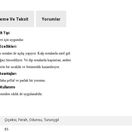
eme Ve Taksit
Yorumlar
lt Tipi
eri için uygundur.
zellikleri
notaları ile açılış yapıyor. Kalp notalarda zarif gül
ğacı hissediliyor. Ve dip notalarda kaşmeran, amber
in bir sıcaklık ve feminenlik kazandırıyor.
vantajları
daha şeffaf ve parlak bir yorumu.
Kullanımı
tenilen sıklık ile uygulanabilir.
Çiçeksi, Ferah, Odunsu, Turunçgil
85