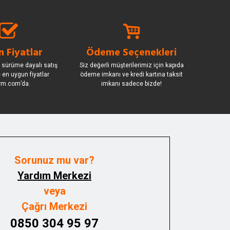
 Fiyatlar
Ödeme Seçenekleri
 sürüme dayalı satış
Siz değerli müşterilerimiz için kapıda
le en uygun fiyatlar
ödeme imkanı ve kredi kartına taksit
rm.com’da.
imkanı sadece bizde!
Sorunuz mu var?
Yardım Merkezi
veya
Çağrı Merkezi
0850 304 95 97