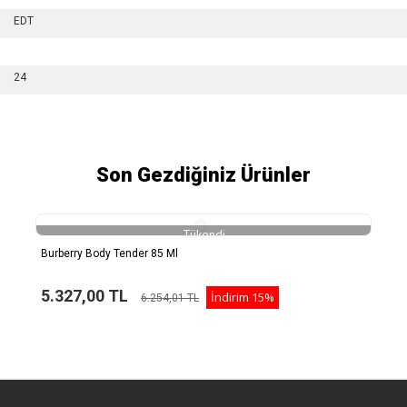
EDT
24
Son Gezdiğiniz Ürünler
Tükendi
Burberry Body Tender 85 Ml
5.327,00 TL
İndirim
15%
6.254,01 TL