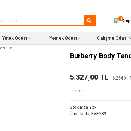
0
Sep
Yatak Odası
Yemek Odası
Çalışma Odası
nder 85 ml
Burberry Body Ten
5.327,00 TL
6.254,01 
Tükendi
Stoklarda Yok
Ürün kodu:
EVFY83