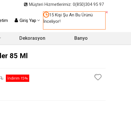
Müşteri Hizmetlerimiz: 0(850)304 95 97
×
15 Kişi Şu An Bu Ürünü
etim
Giriş Yap
İnceliyor!
Dekorasyon
Banyo
der 85 Ml
TL
İndirim
15%