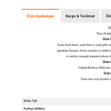
Ürün Açıklaması
Kargo & Teslimat
Öd
Ci
Tüm cilt tipl
Ürün Ö
Koku ferah limon, yeşil elma ve yeşil pelin otu 
yaprakları karışımı, beyaz yasemin ve sandal a
ve miskin yumuşak karışımı kokuya der
Ürün A
Orijinal Burberry Body'nin 
Ürün 
Temiz tene veya kıyafete is
Koku Tipi
Parfüm Mililitre