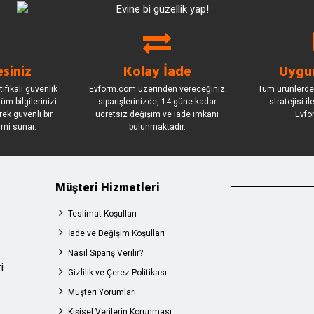
siniz
Kolay İade
Uygun
ifikalı güvenlik
Evform.com üzerinden vereceğiniz
Tüm ürünlerde
üm bilgilerinizi
siparişlerinizde, 14 güne kadar
stratejisi i
rek güvenli bir
ücretsiz değişim ve iade imkanı
Evfo
imi sunar.
bulunmaktadır.
Müşteri Hizmetleri
Teslimat Koşulları
İade ve Değişim Koşulları
Nasıl Sipariş Verilir?
i
Gizlilik ve Çerez Politikası
Müşteri Yorumları
Kişisel Verilerin Korunması