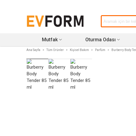
Mutfak
Oturma Odası
Ana Sayfa
>
Tüm Ürünler
>
Kişisel Bakım
>
Parfüm
>
Burberry Body Te