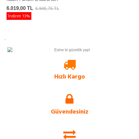
(3.4 FL. OZ. LIQ./100ml e)
6.019,00 TL
6.945,75 TL
İndirim
13%
-
Hızlı Kargo
Evform.com kendi bünyesinde barındırdığı stok sayesinde, tüm ürünlerini
rakip sitelere göre çok daha hızlı müşterilerine ulaştırır.
Güvendesiniz
Evform.com, SSL Sertifikalı güvenlik sistemi sayesinde, tüm bilgilerinizi uçtan
uca şifreleyerek güvenli bir alışveriş deneyimi sunar.