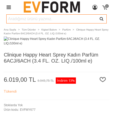
0
Ana Sayfa
>
Tüm Ürünler
>
Kişisel Bakım
>
Parfüm
>
Clinique Happy Heart Sprey
Kadın Parfüm 6ACJ/6ACH (3.4 FL. OZ. LIQ./100ml e)
Clinique Happy Heart Sprey Kadın Parfüm
6ACJ/6ACH (3.4 FL. OZ. LIQ./100ml e)
6.019,00 TL
İndirim
13%
6.945,75 TL
Tükendi
Stoklarda Yok
Ürün kodu:
EVFMY677