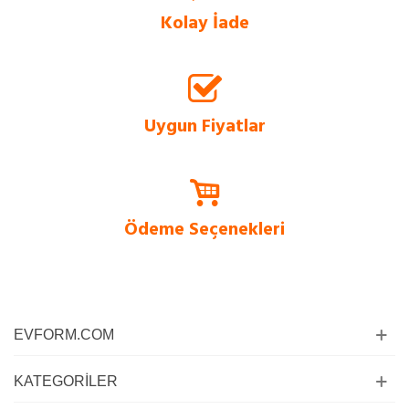
Kolay İade
Evform.com üzerinden vereceğiniz siparişlerinizde, 14 güne kadar ücretsiz
değişim ve iade imkanı bulunmaktadır.
Uygun Fiyatlar
Tüm ürünlerde sürüme dayalı satış stratejisi ile en uygun fiyatlar
Evform.com’da.
Ödeme Seçenekleri
Siz değerli müşterilerimiz için kapıda ödeme imkanı ve kredi kartına taksit
imkanı sadece bizde!
EVFORM.COM
KATEGORILER