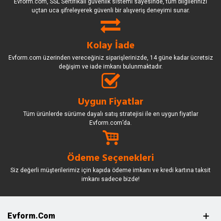
Evform.com, SSL Sertifikalı güvenlik sistemi sayesinde, tüm bilgilerinizi
uçtan uca şifreleyerek güvenli bir alışveriş deneyimi sunar.
Kolay İade
Evform.com üzerinden vereceğiniz siparişlerinizde, 14 güne kadar ücretsiz
değişim ve iade imkanı bulunmaktadır.
Uygun Fiyatlar
Tüm ürünlerde sürüme dayalı satış stratejisi ile en uygun fiyatlar
Evform.com’da.
Ödeme Seçenekleri
Siz değerli müşterilerimiz için kapıda ödeme imkanı ve kredi kartına taksit
imkanı sadece bizde!
Evform.com