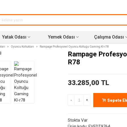
Yatak Odası
Yemek Odası
Çalışma Odası
ları
>
Oyuncu Koltukları
>
Rampage Profesyonel Oyuncu Koltuğu Gaming Kl-r78
Rampage Profesyon
R78
33.285,00 TL
-
+
Sepete Ek
Stokta Var
Ürün kodu:
EVFDT9764