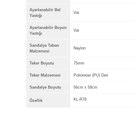
Ayarlanabilir Bel
Var
Yastığı
Ayarlanabilir Boyun
Var
Yastığı
Sandalye Taban
Naylon
Malzemesi
Teker Boyutu
75mm
Teker Malzemesi
Poliüretan (PU) Deri
Sandalye Boyutu
56cm x 58cm
KL-R78
Özellik