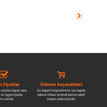
 Fiyatlar
Ödeme Seçenekleri
 sürüme dayalı satış
Siz değerli müşterilerimiz için kapıda
le en uygun fiyatlar
ödeme imkanı ve kredi kartına taksit
rm.com’da.
imkanı sadece bizde!