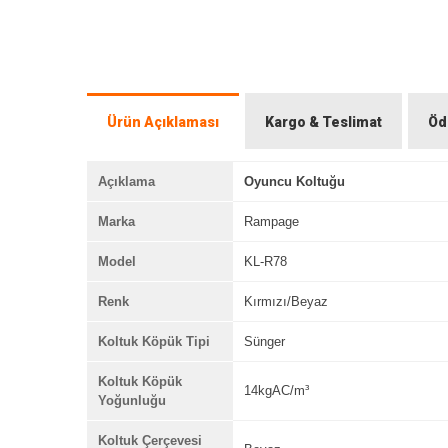
Ürün Açıklaması
Kargo & Teslimat
Öd
Açıklama
Oyuncu Koltuğu
Marka
Rampage
Model
KL-R78
Renk
Kırmızı/Beyaz
Koltuk Köpük Tipi
Sünger
Koltuk Köpük
14kgAC/m³
Yoğunluğu
Koltuk Çerçevesi