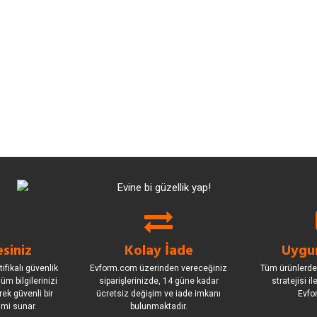
siniz
Kolay İade
Uygun
ifikalı güvenlik
Evform.com üzerinden vereceğiniz
Tüm ürünlerde
üm bilgilerinizi
siparişlerinizde, 14 güne kadar
stratejisi i
rek güvenli bir
ücretsiz değişim ve iade imkanı
Evfo
imi sunar.
bulunmaktadır.