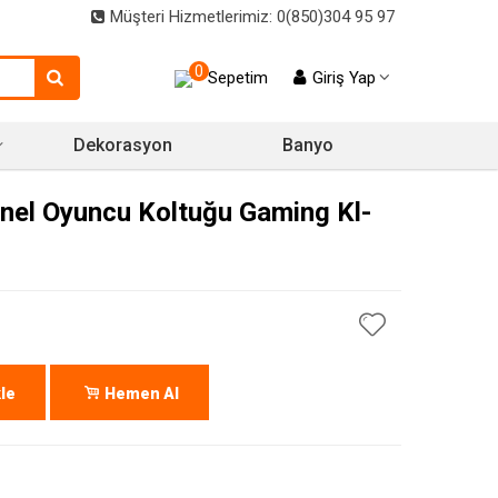
Müşteri Hizmetlerimiz: 0(850)304 95 97
0
Sepetim
Giriş Yap
Dekorasyon
Banyo
el Oyuncu Koltuğu Gaming Kl-
le
Hemen Al