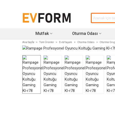
Mutfak
Oturma Odası
Ana Sayfa
>
Tüm Ürünler
>
Ev & Yaşam
>
Oturma Odası
>
Oturma Grup