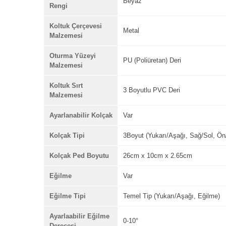
Beyaz
Rengi
Koltuk Çerçevesi
Metal
Malzemesi
Oturma Yüzeyi
PU (Poliüretan) Deri
Malzemesi
Koltuk Sırt
3 Boyutlu PVC Deri
Malzemesi
Ayarlanabilir Kolçak
Var
Kolçak Tipi
3Boyut (Yukarı/Aşağı, Sağ/Sol, Ön
Kolçak Ped Boyutu
26cm x 10cm x 2.65cm
Eğilme
Var
Eğilme Tipi
Temel Tip (Yukarı/Aşağı, Eğilme)
Ayarlaabilir Eğilme
0-10°
Derecesi