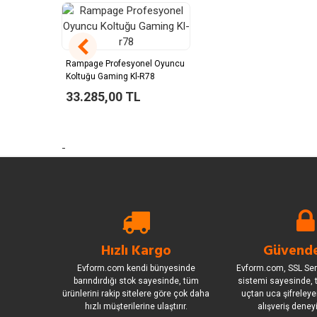
Rampage Profesyonel Oyuncu
Koltuğu Gaming Kl-R78
33.285,00 TL
-
Hızlı Kargo
Güvende
Evform.com kendi bünyesinde
Evform.com, SSL Sert
barındırdığı stok sayesinde, tüm
sistemi sayesinde, t
ürünlerini rakip sitelere göre çok daha
uçtan uca şifreleye
hızlı müşterilerine ulaştırır.
alışveriş deney