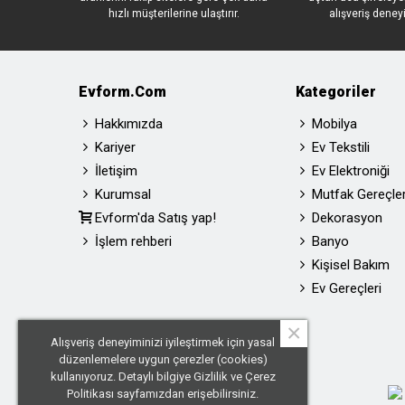
hızlı müşterilerine ulaştırır.
alışveriş deney
Evform.com
Kategoriler
Hakkımızda
Mobilya
Kariyer
Ev Tekstili
İletişim
Ev Elektroniği
Kurumsal
Mutfak Gereçler
Evform'da Satış yap!
Dekorasyon
İşlem rehberi
Banyo
Kişisel Bakım
Ev Gereçleri
×
Alışveriş deneyiminizi iyileştirmek için yasal
düzenlemelere uygun çerezler (cookies)
kullanıyoruz. Detaylı bilgiye
Gizlilik ve Çerez
Politikası
sayfamızdan erişebilirsiniz.