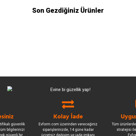
Son Gezdiğiniz Ürünler
siniz
Kolay İade
Uygun
ifikalı güvenlik
Evform.com üzerinden vereceğiniz
Tüm ürünlerde
üm bilgilerinizi
siparişlerinizde, 14 güne kadar
stratejisi i
rek güvenli bir
ücretsiz değişim ve iade imkanı
Evfo