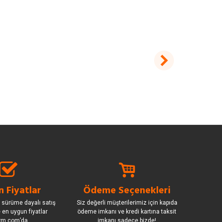
 Fiyatlar
Ödeme Seçenekleri
 sürüme dayalı satış
Siz değerli müşterilerimiz için kapıda
le en uygun fiyatlar
ödeme imkanı ve kredi kartına taksit
rm.com’da.
imkanı sadece bizde!