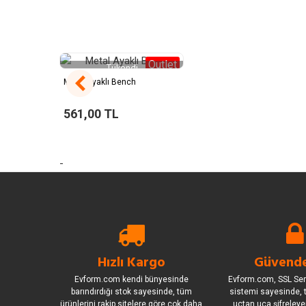
Outlet
Tükendi
Metal Ayaklı Bench
561,00 TL
-
Hızlı Kargo
Güvende
Evform.com kendi bünyesinde
Evform.com, SSL Sert
barındırdığı stok sayesinde, tüm
sistemi sayesinde, t
ürünlerini rakip sitelere göre çok daha
uçtan uca şifreleye