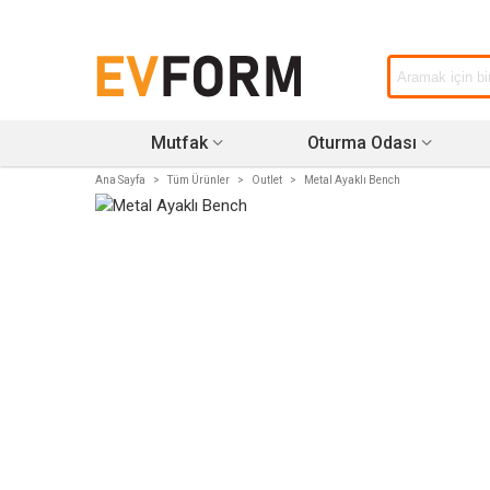
Mutfak
Oturma Odası
Ana Sayfa
>
Tüm Ürünler
>
Outlet
>
Metal Ayaklı Bench