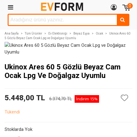
0
Ana Sayfa
>
Tüm Ürünler
>
Ev Elektroniği
>
Beyaz Eşya
>
Ocak
>
Ukinox Ares 60
5 Gözlü Beyaz Cam Ocak Lpg ve Doğalgaz Uyumlu
Ukinox Ares 60 5 Gözlü Beyaz Cam
Ocak Lpg Ve Doğalgaz Uyumlu
5.448,00 TL
6.374,70 TL
İndirim
15%
Tükendi
Stoklarda Yok