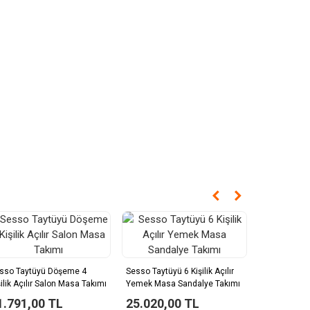
sso Taytüyü Döşeme 4
Sesso Taytüyü 6 Kişilik Açılır
Çırağan Ağa
şilik Açılır Salon Masa Takımı
Yemek Masa Sandalye Takımı
Açılır Mutf
1.791,00 TL
25.020,00 TL
18.660,