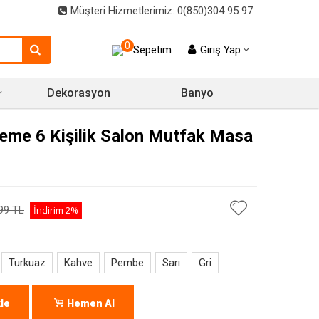
Müşteri Hizmetlerimiz: 0(850)304 95 97
0
Sepetim
Giriş Yap
Dekorasyon
Banyo
eme 6 Kişilik Salon Mutfak Masa
99 TL
İndirim
2%
Turkuaz
Kahve
Pembe
Sarı
Gri
le
Hemen Al