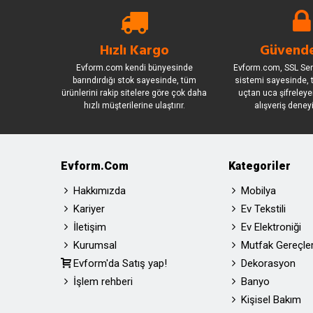
Hızlı Kargo
Güvende
Evform.com kendi bünyesinde
Evform.com, SSL Sert
barındırdığı stok sayesinde, tüm
sistemi sayesinde, t
ürünlerini rakip sitelere göre çok daha
uçtan uca şifreleye
hızlı müşterilerine ulaştırır.
alışveriş deney
Evform.com
Kategoriler
Hakkımızda
Mobilya
Kariyer
Ev Tekstili
İletişim
Ev Elektroniği
Kurumsal
Mutfak Gereçler
Evform'da Satış yap!
Dekorasyon
İşlem rehberi
Banyo
Kişisel Bakım