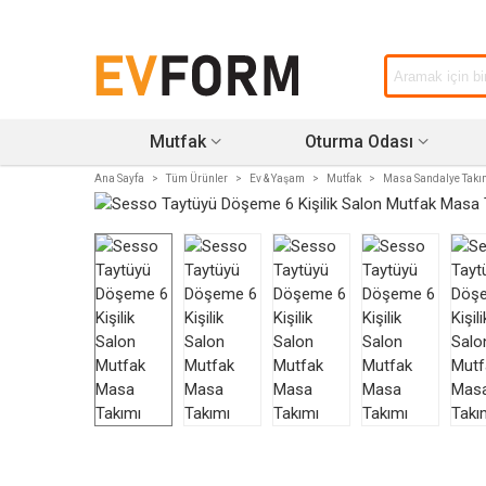
Mutfak
Oturma Odası
Ana Sayfa
>
Tüm Ürünler
>
Ev & Yaşam
>
Mutfak
>
Masa Sandalye Takı