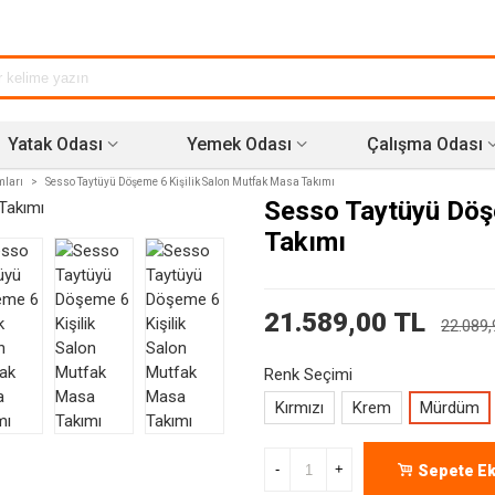
Yatak Odası
Yemek Odası
Çalışma Odası
mları
>
Sesso Taytüyü Döşeme 6 Kişilik Salon Mutfak Masa Takımı
Sesso Taytüyü Döş
Takımı
21.589,00 TL
22.089,
Renk Seçimi
Kırmızı
Krem
Mürdüm
-
+
Sepete Ek