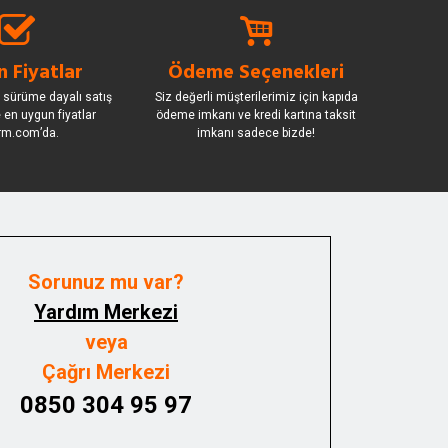
 Fiyatlar
Ödeme Seçenekleri
 sürüme dayalı satış
Siz değerli müşterilerimiz için kapıda
le en uygun fiyatlar
ödeme imkanı ve kredi kartına taksit
rm.com’da.
imkanı sadece bizde!
Sorunuz mu var?
Yardım Merkezi
veya
Çağrı Merkezi
0850 304 95 97