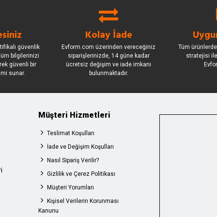
siniz
Kolay İade
Uygun
ifikalı güvenlik
Evform.com üzerinden vereceğiniz
Tüm ürünlerde
üm bilgilerinizi
siparişlerinizde, 14 güne kadar
stratejisi i
rek güvenli bir
ücretsiz değişim ve iade imkanı
Evfo
imi sunar.
bulunmaktadır.
Müşteri Hizmetleri
Teslimat Koşulları
İade ve Değişim Koşulları
Nasıl Sipariş Verilir?
i
Gizlilik ve Çerez Politikası
Müşteri Yorumları
Kişisel Verilerin Korunması
Kanunu