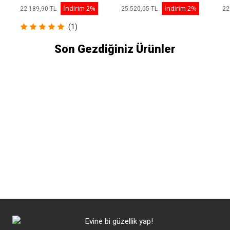
İndirim
2%
İndirim
2%
22.189,90 TL
25.520,05 TL
22
(1)
Son Gezdiğiniz Ürünler