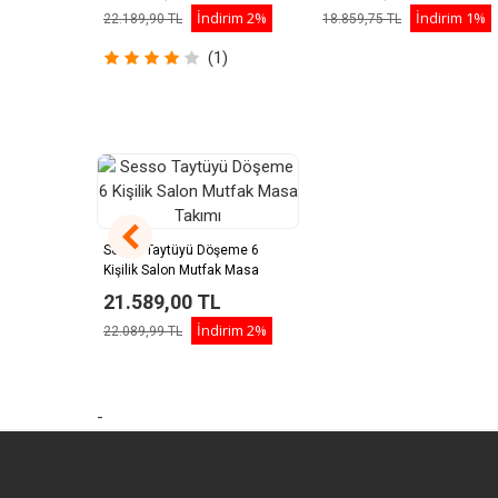
İndirim
2%
İndirim
1%
22.189,90 TL
18.859,75 TL
(1)
Sesso Taytüyü Döşeme 6
Kişilik Salon Mutfak Masa
Takımı
21.589,00 TL
İndirim
2%
22.089,99 TL
-