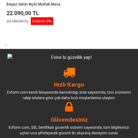
Beyaz Salon Açılır Mutfak Masa
Sandalye Takımı
22.090,00 TL
İndirim
0%
22.189,90 TL
-
Hızlı Kargo
Evform.com kendi bünyesinde barındırdığı stok sayesinde, tüm ürünlerini
rakip sitelere göre çok daha hızlı müşterilerine ulaştırır.
Güvendesiniz
Evform.com, SSL Sertifikalı güvenlik sistemi sayesinde, tüm bilgilerinizi
uçtan uca şifreleyerek güvenli bir alışveriş deneyimi sunar.