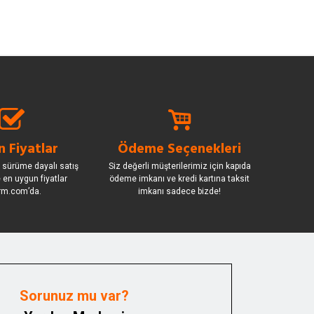
 Fiyatlar
Ödeme Seçenekleri
 sürüme dayalı satış
Siz değerli müşterilerimiz için kapıda
le en uygun fiyatlar
ödeme imkanı ve kredi kartına taksit
rm.com’da.
imkanı sadece bizde!
Sorunuz mu var?