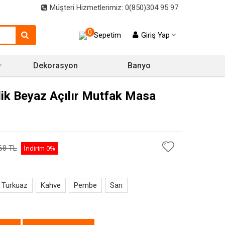
Müşteri Hizmetlerimiz: 0(850)304 95 97
0
Sepetim
Giriş Yap
Dekorasyon
Banyo
ilik Beyaz Açılır Mutfak Masa
68 TL
İndirim
0%
Turkuaz
Kahve
Pembe
Sarı