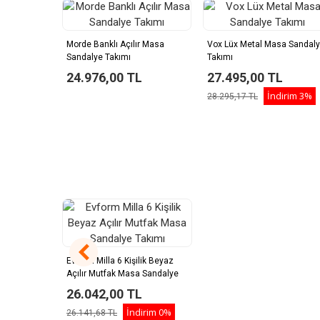
Morde Banklı Açılır Masa
Vox Lüx Metal Masa Sandal
Sandalye Takımı
Takımı
24.976,00 TL
27.495,00 TL
İndirim
3%
28.295,17 TL
Evform Milla 6 Kişilik Beyaz
Açılır Mutfak Masa Sandalye
Takımı
26.042,00 TL
İndirim
0%
26.141,68 TL