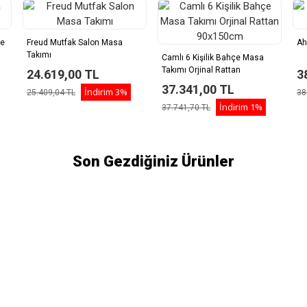
ye
Freud Mutfak Salon Masa
Ah
Takımı
Camlı 6 Kişilik Bahçe Masa
Takımı Orjinal Rattan
24.619,00 TL
3
90x150cm
37.341,00 TL
İndirim
3%
25.409,04 TL
38
İndirim
1%
37.741,70 TL
Son Gezdiğiniz Ürünler