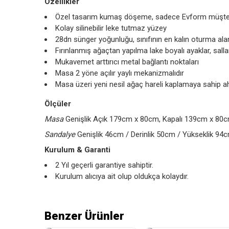
Özellikler
Özel tasarım kumaş döşeme, sadece Evform müşterile
Kolay silinebilir leke tutmaz yüzey
28dn sünger yoğunluğu, sınıfının en kalın oturma ala
Fırınlanmış ağaçtan yapılma lake boyalı ayaklar, s
Mukavemet arttırıcı metal bağlantı noktaları
Masa 2 yöne açılır yaylı mekanizmalıdır
Masa üzeri yeni nesil ağaç hareli kaplamaya sahip 
Ölçüler
Masa
Genişlik Açık 179cm x 80cm, Kapalı 139cm x 80c
Sandalye
Genişlik 46cm / Derinlik 50cm / Yükseklik 94
Kurulum & Garanti
2 Yıl geçerli garantiye sahiptir.
Kurulum alıcıya ait olup oldukça kolaydır.
Benzer Ürünler