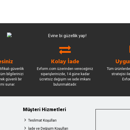
siniz
Kolay İade
Uygun
ifikalı güvenlik
Evform.com üzerinden vereceğiniz
Tüm ürünlerde
üm bilgilerinizi
siparişlerinizde, 14 güne kadar
stratejisi i
rek güvenli bir
ücretsiz değişim ve iade imkanı
Evfo
imi sunar.
bulunmaktadır.
Müşteri Hizmetleri
Teslimat Koşulları
İade ve Değişim Koşulları