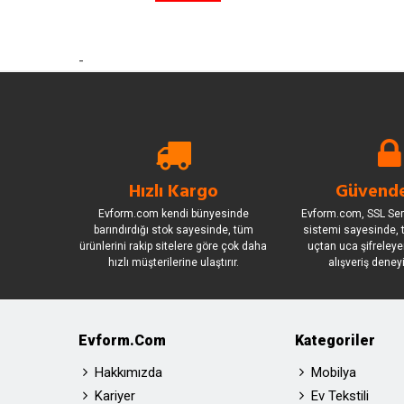
-
Hızlı Kargo
Güvende
Evform.com kendi bünyesinde
Evform.com, SSL Sert
barındırdığı stok sayesinde, tüm
sistemi sayesinde, t
ürünlerini rakip sitelere göre çok daha
uçtan uca şifreleye
hızlı müşterilerine ulaştırır.
alışveriş deney
Evform.com
Kategoriler
Hakkımızda
Mobilya
Kariyer
Ev Tekstili