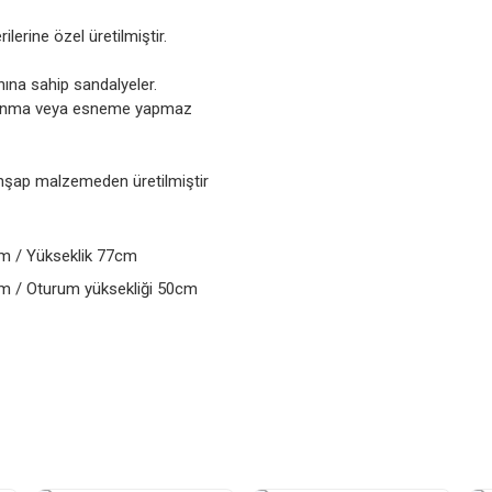
rine özel üretilmiştir.
nına sahip sandalyeler.
allanma veya esneme yapmaz
ahşap malzemeden üretilmiştir
m / Yükseklik 77cm
cm / Oturum yüksekliği 50cm