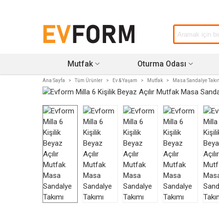
Mutfak
Oturma Odası
Ana Sayfa
>
Tüm Ürünler
>
Ev & Yaşam
>
Mutfak
>
Masa Sandalye Takı