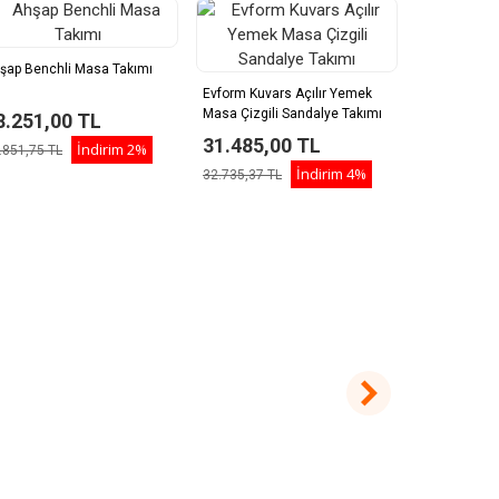
şap Benchli Masa Takımı
Evform Kuvars Açılır Yemek
Masa Çizgili Sandalye Takımı
8.251,00 TL
Evform Yakut
Ahşap Ayaklı
31.485,00 TL
İndirim
2%
.851,75 TL
Mutfak Masa
41.361,
İndirim
4%
32.735,37 TL