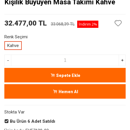
Kişilik Büyüyen Masa Takımı Kahve
32.477,00 TL
33.068,39 TL
İndirim
2%
Renk Seçimi
Kahve
-
+
Sepete Ekle
Hemen Al
Stokta Var
Bu Ürün
6
Adet Satıldı