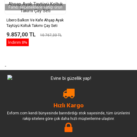
Farklı seçeneklere sahip ürün
Libero Balkon Ve Kafe Ahşap Ayak
Taytüyü Koltuk Takımı Çay Seti
9.857,00 TL
10.767,33 TL
İndirim
8%
-
Hızlı Kargo
Evform.com kendi bünyesinde barındırdığı stok sayesinde, tüm ürünlerini
rakip sitelere göre çok daha hızlı müşterilerine ulaştırır.