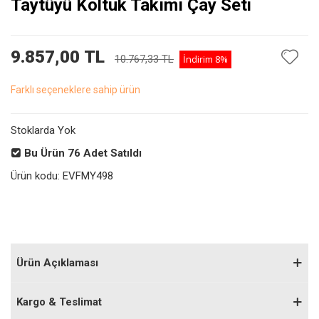
Taytüyü Koltuk Takımı Çay Seti
9.857,00 TL
10.767,33 TL
İndirim
8%
Farklı seçeneklere sahip ürün
Stoklarda Yok
Bu Ürün
76
Adet Satıldı
Ürün kodu:
EVFMY498
Ürün Açıklaması
Kargo & Teslimat