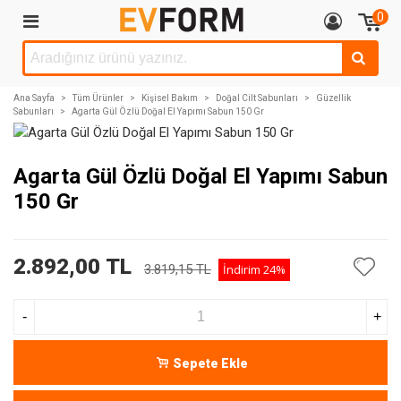
0
Ana Sayfa
>
Tüm Ürünler
>
Kişisel Bakım
>
Doğal Cilt Sabunları
>
Güzellik
Sabunları
>
Agarta Gül Özlü Doğal El Yapımı Sabun 150 Gr
Agarta Gül Özlü Doğal El Yapımı Sabun
150 Gr
2.892,00 TL
3.819,15 TL
İndirim
24%
-
+
Sepete Ekle