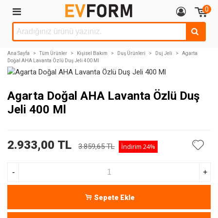
0
Ana Sayfa
>
Tüm Ürünler
>
Kişisel Bakım
>
Duş Ürünleri
>
Duj Jeli
>
Agarta
Doğal AHA Lavanta Özlü Duş Jeli 400 Ml
Agarta Doğal AHA Lavanta Özlü Duş
Jeli 400 Ml
2.933,00 TL
3.859,65 TL
İndirim
24%
-
+
Sepete Ekle