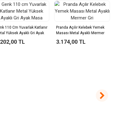
Gökkusagı A
Masası
nk 110 Cm Yuvarlak Katlanır
Pranda Açılır Kelebek Yemek
tal Yüksek Ayaklı Gri Ayak
Masası Metal Ayaklı Mermer
4.632,0
asa
Gri
.202,00 TL
3.174,00 TL