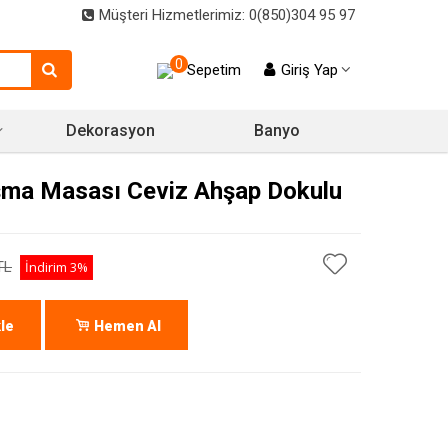
Müşteri Hizmetlerimiz: 0(850)304 95 97
0
Sepetim
Giriş Yap
Dekorasyon
Banyo
ışma Masası Ceviz Ahşap Dokulu
TL
İndirim
3%
le
Hemen Al