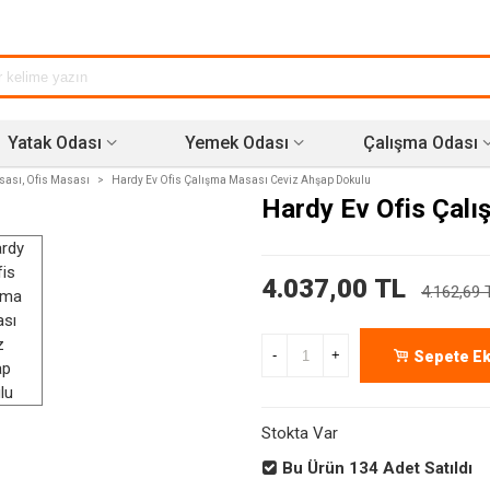
Yatak Odası
Yemek Odası
Çalışma Odası
ası, Ofis Masası
>
Hardy Ev Ofis Çalışma Masası Ceviz Ahşap Dokulu
Hardy Ev Ofis Çal
4.037,00 TL
4.162,69 
-
+
Sepete Ek
Stokta Var
Bu Ürün
134
Adet Satıldı