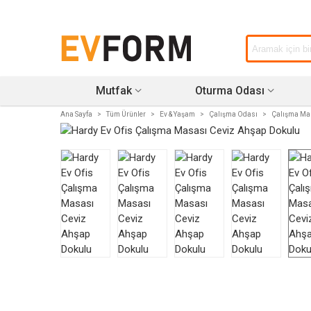
Mutfak
Oturma Odası
Ana Sayfa
>
Tüm Ürünler
>
Ev & Yaşam
>
Çalışma Odası
>
Çalışma Mas