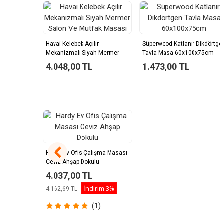
Havai Kelebek Açılır
Süperwood Katlanır Dikdörtg
Mekanizmalı Siyah Mermer
Tavla Masa 60x100x75cm
Salon Ve Mutfak Masası
4.048,00 TL
1.473,00 TL
Hardy Ev Ofis Çalışma Masası
Ceviz Ahşap Dokulu
4.037,00 TL
İndirim
3%
4.162,69 TL
(1)