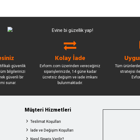
siniz
Kolay İade
Uygun
ifikalı güvenlik
Evform.com üzerinden vereceğiniz
Tüm ürünlerde
üm bilgilerinizi
siparişlerinizde, 14 güne kadar
stratejisi i
rek güvenli bir
ücretsiz değişim ve iade imkanı
Evfo
imi sunar.
bulunmaktadır.
Müşteri Hizmetleri
Teslimat Koşulları
İade ve Değişim Koşulları
Nasıl Sipariş Verilir?