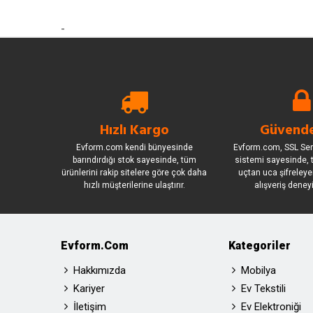
-
Hızlı Kargo
Güvende
Evform.com kendi bünyesinde
Evform.com, SSL Sert
barındırdığı stok sayesinde, tüm
sistemi sayesinde, t
ürünlerini rakip sitelere göre çok daha
uçtan uca şifreleye
hızlı müşterilerine ulaştırır.
alışveriş deney
Evform.com
Kategoriler
Hakkımızda
Mobilya
Kariyer
Ev Tekstili
İletişim
Ev Elektroniği