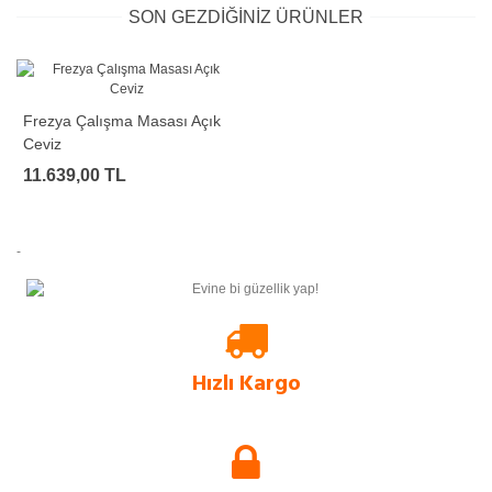
SON GEZDIĞINIZ ÜRÜNLER
Frezya Çalışma Masası Açık
Ceviz
11.639,00 TL
-
Hızlı Kargo
Evform.com kendi bünyesinde barındırdığı stok sayesinde, tüm ürünlerini
rakip sitelere göre çok daha hızlı müşterilerine ulaştırır.