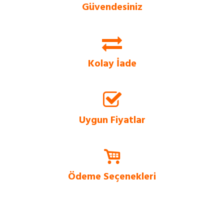
Güvendesiniz
Evform.com, SSL Sertifikalı güvenlik sistemi sayesinde, tüm bilgilerinizi uçtan
uca şifreleyerek güvenli bir alışveriş deneyimi sunar.
Kolay İade
Evform.com üzerinden vereceğiniz siparişlerinizde, 14 güne kadar ücretsiz
değişim ve iade imkanı bulunmaktadır.
Uygun Fiyatlar
Tüm ürünlerde sürüme dayalı satış stratejisi ile en uygun fiyatlar
Evform.com’da.
Ödeme Seçenekleri
Siz değerli müşterilerimiz için kapıda ödeme imkanı ve kredi kartına taksit
imkanı sadece bizde!