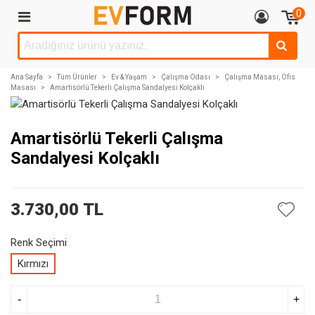
0
Ana Sayfa
>
Tüm Ürünler
>
Ev & Yaşam
>
Çalışma Odası
>
Çalışma Masası, Ofis
Masası
>
Amartisörlü Tekerli Çalışma Sandalyesi Kolçaklı
Amartisörlü Tekerli Çalışma
Sandalyesi Kolçaklı
3.730,00 TL
Renk Seçimi
Kırmızı
-
+