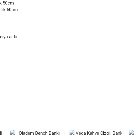
lik 50cm
inlik 50cm
ıya aittir
r