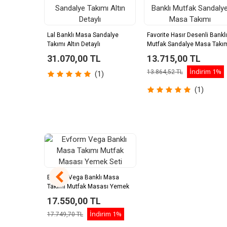
Lal Banklı Masa Sandalye
Favorite Hasır Desenli Banklı
Takımı Altın Detaylı
Mutfak Sandalye Masa Takı
31.070,00 TL
13.715,00 TL
İndirim
1%
13.864,52 TL
(1)
(1)
Evform Vega Banklı Masa
Takımı Mutfak Masası Yemek
Seti
17.550,00 TL
İndirim
1%
17.749,70 TL