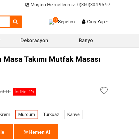
Müşteri Hizmetlerimiz: 0(850)304 95 97
0
Sepetim
Giriş Yap
Dekorasyon
Banyo
ı Masa Takımı Mutfak Masası
70 TL
İndirim
1%
Krem
Mürdüm
Turkuaz
Kahve
le
Hemen Al