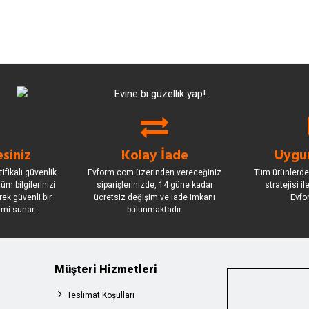
siniz
Kolay İade
Uygun
ifikalı güvenlik
Evform.com üzerinden vereceğiniz
Tüm ürünlerde
üm bilgilerinizi
siparişlerinizde, 14 güne kadar
stratejisi i
rek güvenli bir
ücretsiz değişim ve iade imkanı
Evfo
imi sunar.
bulunmaktadır.
Müşteri Hizmetleri
Teslimat Koşulları