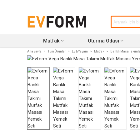
Mutfak
Oturma Odası
Ana Sayfa
>
Tüm Ürünler
>
Ev & Yaşam
>
Mutfak
>
Banklı Masa Takımla