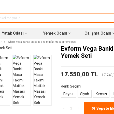
Yatak Odası
Yemek Odası
Çalışma Odası
rı
>
Evform Vega Banklı Masa Takımı Mutfak Masası Yemek Seti
Evform Vega Bankl
Yemek Seti
17.550,00 TL
17.749,
Renk Seçimi
Beyaz
Siyah
Kırmızı
-
+
Sepete Ek