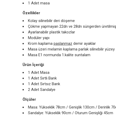
1 Adet masa
Özellikler
Kolay silinebilir deri döşeme
Çökme yapmayan 22dn ve 28dn süngerden üretilmişt
Ayarlanabilir plastik takozlar
Modüler yapı
Krom kaplama
paslanmaz
demir ayaklar
Masa üzeri melamin kaplama parlak silinebilir yüzey
Masa E1 normunda 1.kalite suntalam
Ürün İçeriği
1 Adet Masa
1 Adet Sırtlı Bank
1 Adet Sırtsız Bank
2 Adet Sandalye
Ölçüler
Masa: Yükseklik 78cm / Genişlik 130cm / Derinlik 7
Sandalye: Yükseklik 90cm / Oturum Genişliği 45cm