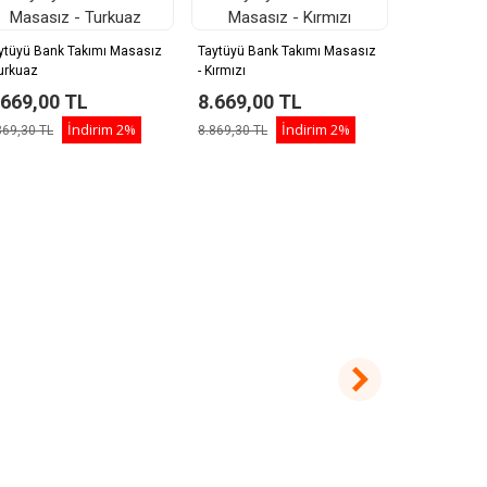
ytüyü Bank Takımı Masasız
Taytüyü Bank Takımı Masasız
Taytüyü Ban
Turkuaz
- Kırmızı
- Krem
.669,00 TL
8.669,00 TL
8.669,0
İndirim
2%
İndirim
2%
869,30 TL
8.869,30 TL
8.869,30 TL