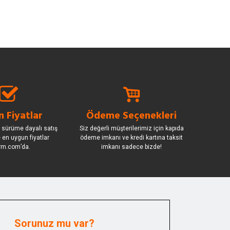
 Fiyatlar
Ödeme Seçenekleri
 sürüme dayalı satış
Siz değerli müşterilerimiz için kapıda
le en uygun fiyatlar
ödeme imkanı ve kredi kartına taksit
rm.com’da.
imkanı sadece bizde!
Sorunuz mu var?