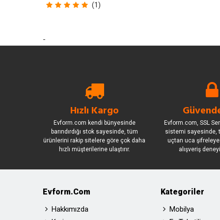
(1)
-
Hızlı Kargo
Güvende
Evform.com kendi bünyesinde
Evform.com, SSL Sert
barındırdığı stok sayesinde, tüm
sistemi sayesinde, t
ürünlerini rakip sitelere göre çok daha
uçtan uca şifreleye
hızlı müşterilerine ulaştırır.
alışveriş deney
Evform.com
Kategoriler
Hakkımızda
Mobilya