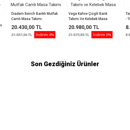
Diadem Bench Banklı Mutfak
Vega Kahve Çizgili Bank
Ta
Camlı Masa Takımı
Takımı Ve Kelebek Masa
- 
mı
20.430,00 TL
20.980,00 TL
8
İndirim
4%
İndirim
0%
21.357,36 TL
21.079,85 TL
8.
Son Gezdiğiniz Ürünler