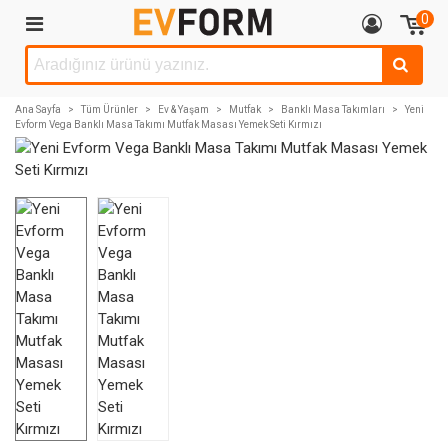
0
Ana Sayfa
>
Tüm Ürünler
>
Ev & Yaşam
>
Mutfak
>
Banklı Masa Takımları
>
Yeni
Evform Vega Banklı Masa Takımı Mutfak Masası Yemek Seti Kırmızı