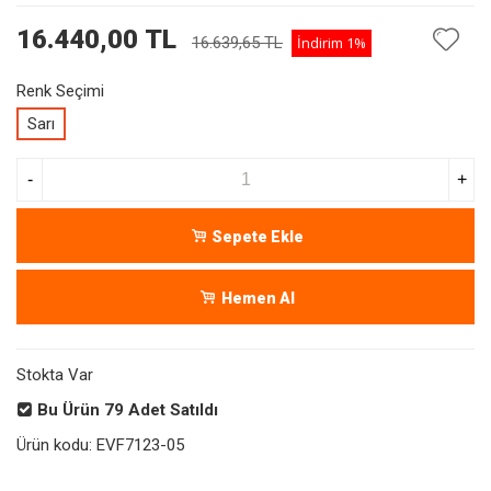
16.440,00 TL
16.639,65 TL
İndirim
1%
Renk Seçimi
Sarı
-
+
Sepete Ekle
Hemen Al
Stokta Var
Bu Ürün
79
Adet Satıldı
Ürün kodu:
EVF7123-05