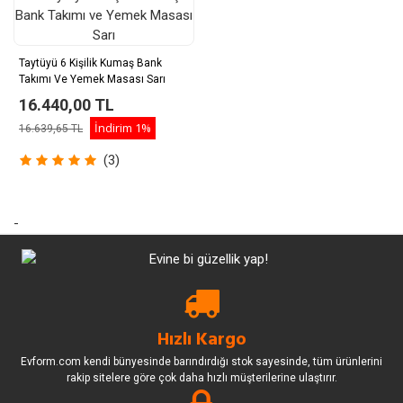
Taytüyü 6 Kişilik Kumaş Bank
Takımı Ve Yemek Masası Sarı
16.440,00 TL
İndirim
1%
16.639,65 TL
(3)
-
Hızlı Kargo
Evform.com kendi bünyesinde barındırdığı stok sayesinde, tüm ürünlerini
rakip sitelere göre çok daha hızlı müşterilerine ulaştırır.