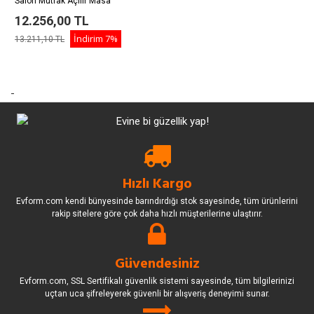
Salon Mutfak Açılır Masa
Sandalye Takımı - Kahve
12.256,00 TL
İndirim
7%
13.211,10 TL
-
Hızlı Kargo
Evform.com kendi bünyesinde barındırdığı stok sayesinde, tüm ürünlerini
rakip sitelere göre çok daha hızlı müşterilerine ulaştırır.
Güvendesiniz
Evform.com, SSL Sertifikalı güvenlik sistemi sayesinde, tüm bilgilerinizi
uçtan uca şifreleyerek güvenli bir alışveriş deneyimi sunar.