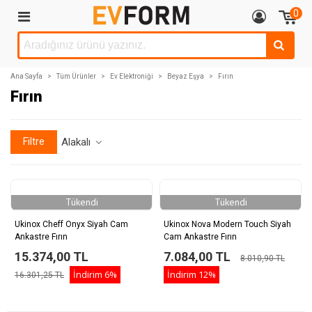
0
Ana Sayfa
>
Tüm Ürünler
>
Ev Elektroniği
>
Beyaz Eşya
>
Fırın
Fırın
Filtre
Alakalı
Tükendi
Tükendi
Ukinox Cheff Onyx Siyah Cam
Ukinox Nova Modern Touch Siyah
Ankastre Fırın
Cam Ankastre Fırın
15.374,00 TL
7.084,00 TL
8.010,90 TL
İndirim
6%
İndirim
12%
16.301,25 TL