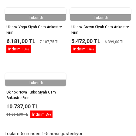
Tükendi
Tükendi
Ukinox Yoga Siyah Cam Ankastre
Ukinox Crown Siyah Cam Ankastre
Fırın
Fırın
6.181,00 TL
5.472,00 TL
7.107,75 TL
6.399,00 TL
İndirim
13%
İndirim
14%
Tükendi
Ukinox Nova Turbo Siyah Cam
Ankastre Fırın
10.737,00 TL
İndirim
8%
11.664,00 TL
Toplam 5 üründen 1-5 arası gösteriliyor