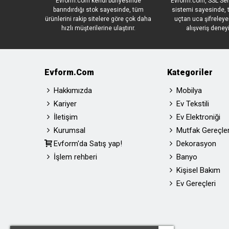
Evform.com kendi bünyesinde
Evform.com, SSL Sert
barındırdığı stok sayesinde, tüm
sistemi sayesinde, t
ürünlerini rakip sitelere göre çok daha
uçtan uca şifreleye
hızlı müşterilerine ulaştırır.
alışveriş deney
Evform.com
Kategoriler
Hakkımızda
Mobilya
Kariyer
Ev Tekstili
İletişim
Ev Elektroniği
Kurumsal
Mutfak Gereçler
Evform'da Satış yap!
Dekorasyon
İşlem rehberi
Banyo
Kişisel Bakım
Ev Gereçleri