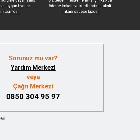
 sürüme dayalı satış
Siz değerli müşterilerimiz için kapıda
le en uygun fiyatlar
ödeme imkanı ve kredi kartına taksit
rm.com’da.
imkanı sadece bizde!
Sorunuz mu var?
Yardım Merkezi
veya
Çağrı Merkezi
0850 304 95 97