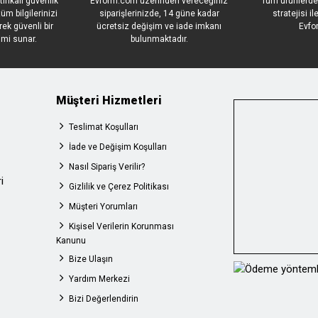
ifikalı güvenlik
Evform.com üzerinden vereceğiniz
Tüm ürünlerde
üm bilgilerinizi
siparişlerinizde, 14 güne kadar
stratejisi i
rek güvenli bir
ücretsiz değişim ve iade imkanı
Evfo
imi sunar.
bulunmaktadır.
Müşteri Hizmetleri
Teslimat Koşulları
İade ve Değişim Koşulları
Nasıl Sipariş Verilir?
i
Gizlilik ve Çerez Politikası
Müşteri Yorumları
Kişisel Verilerin Korunması
Kanunu
Bize Ulaşın
Yardım Merkezi
Bizi Değerlendirin