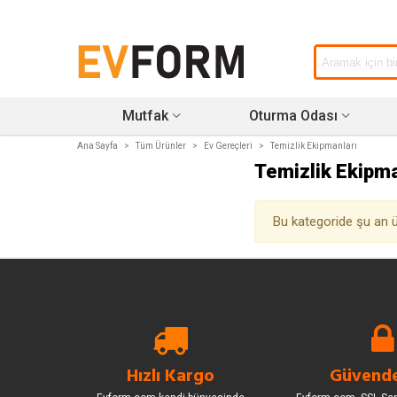
Mutfak
Oturma Odası
Ana Sayfa
>
Tüm Ürünler
>
Ev Gereçleri
>
Temizlik Ekipmanları
Temizlik Ekipma
Bu kategoride şu an
Hızlı Kargo
Güvende